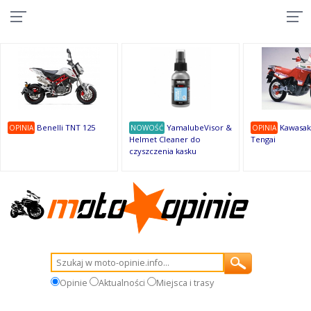
10
10
10
10
8
7
1
9
9
9
Benelli TNT 125
YamalubeVisor &
Kawasak
OPINIA
NOWOŚĆ
OPINIA
Helmet Cleaner do
Tengai
czyszczenia kasku
Opinie
Aktualności
Miejsca i trasy