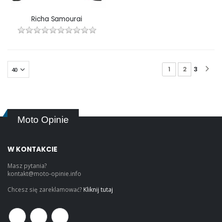
Richa Samourai
1
2
3
Moto Opinie
W KONTAKCIE
Masz pytania?
kontakt@moto-opinie.info
Chcesz się zareklamować?
Kliknij tutaj