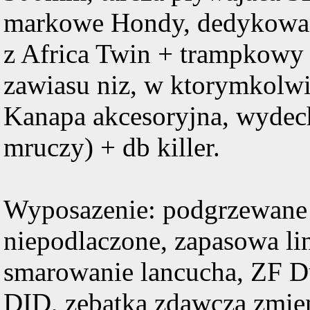
markowe Hondy, dedykowane
z Africa Twin + trampkowy 
zawiasu niz, w ktorymkolw
Kanapa akcesoryjna, wydech 
mruczy) + db killer.
Wyposazenie: podgrzewane 
niepodlaczone, zapasowa li
smarowanie lancucha, ZF Du
DID, zebatka zdawcza zmien