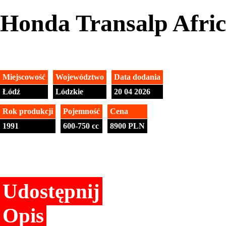
Honda Transalp Afric
Miejscowość
Województwo
Data dodania
Łódź
Lódzkie
20 04 2026
Rok produkcji
Pojemność
Cena
1991
600-750 cc
8900 PLN
Udostępnij
Opis