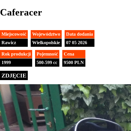
Caferacer
Miejscowość
Województwo
Data dodania
Rawicz
Wielkopolskie
07 05 2026
Rok produkcji
Pojemność
Cena
1999
500-599 cc
9500 PLN
ZDJĘCIE