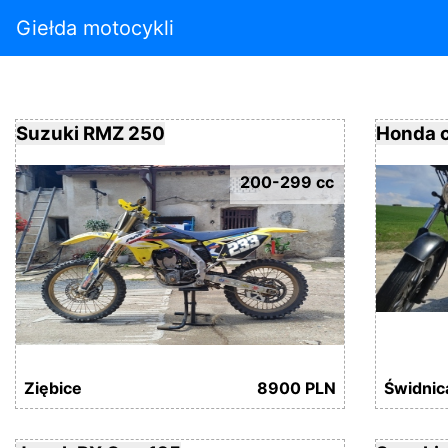
Giełda motocykli
Suzuki RMZ 250
Honda c
200-299 cc
Ziębice
8900 PLN
Świdnic