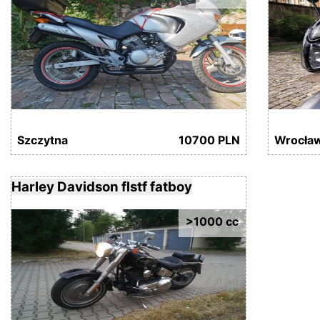
Szczytna
10700 PLN
Wrocła
Harley Davidson flstf fatboy
>1000 cc