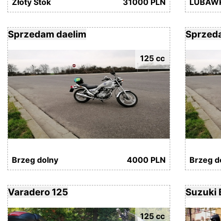
Złoty Stok
31000 PLN
LUBAW
Sprzedam daelim
Sprzed
125 cc
Brzeg dolny
4000 PLN
Brzeg d
Varadero 125
Suzuki 
125 cc