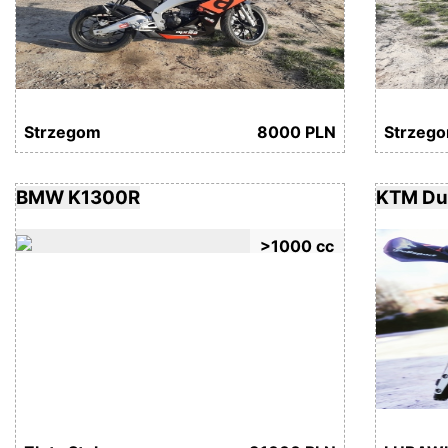
Strzegom
8000 PLN
Strzeg
BMW K1300R
KTM Du
>1000 cc