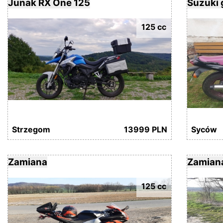
Junak RX One 125
Suzuki
125 cc
Strzegom
13999 PLN
Syców
Zamiana
Zamian
125 cc