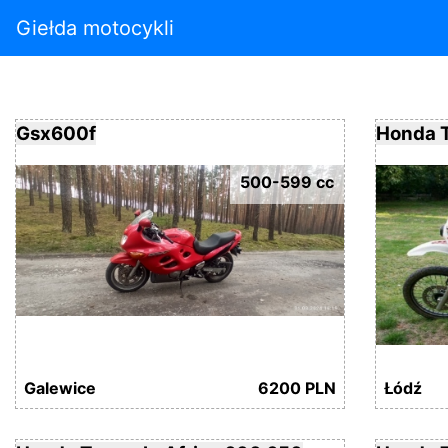
Giełda motocykli
Gsx600f
Honda T
500-599 cc
Galewice
6200 PLN
Łódź