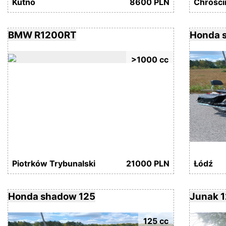
Kutno
8600 PLN
Chróści
BMW R1200RT
Honda 
>1000 cc
Piotrków Trybunalski
21000 PLN
Łódź
Honda shadow 125
Junak 1
125 cc