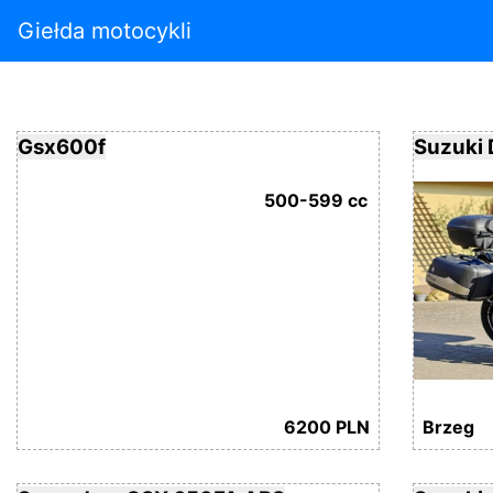
Giełda motocykli
Gsx600f
Suzuki
500-599 cc
6200 PLN
Brzeg