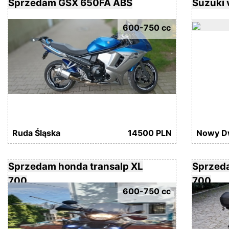
Sprzedam GSX 650FA ABS
Suzuki 
600-750 cc
Ruda Śląska
14500 PLN
Nowy D
Sprzedam honda transalp XL
Sprzeda
700
700
600-750 cc