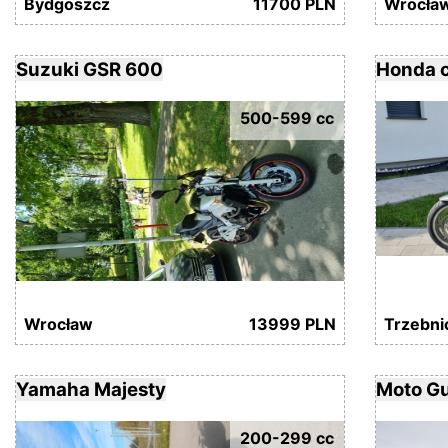
Bydgoszcz
11700 PLN
Wrocła
Suzuki GSR 600
Honda c
500-599 cc
Wrocław
13999 PLN
Trzebni
Yamaha Majesty
Moto G
200-299 cc