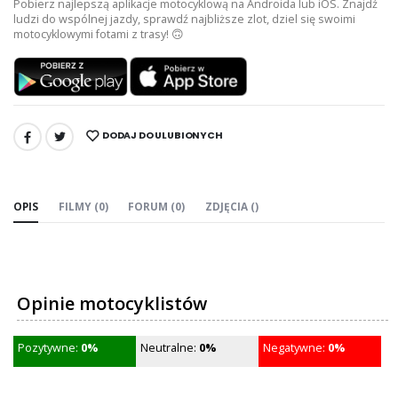
Pobierz najlepszą aplikacje motocyklową na Androida lub iOS. Znajdź
ludzi do wspólnej jazdy, sprawdź najbliższe zlot, dziel się swoimi
motocyklowymi fotami z trasy! 🙃
DODAJ DO ULUBIONYCH
UDOSTĘPNIJ:
OPIS
FILMY (0)
FORUM (0)
ZDJĘCIA ()
Opinie motocyklistów
Pozytywne:
0%
Neutralne:
0%
Negatywne:
0%