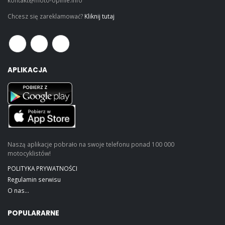
Chcesz się zareklamować?
Kliknij tutaj
APLIKACJA
Naszą aplikacje pobrało na swoje telefonu ponad 100 000
motocyklistów!
POLITYKA PRYWATNOŚCI
Regulamin serwisu
O nas...
POPULARARNE