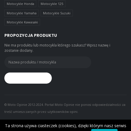
Motocykle Honda
Motocykle 125
Motocykle Yamaha
Motocykle Suzuki
Motocykle Kawasaki
PROPOZYCJA PRODUKTU
Nie ma produktu lub motocykla którego szukasz? Wpisz nazwę i
zostanie dodany.
© Moto Opinie 2012-2024. Portal Moto Opinie nie ponosi odpowiedzialności za
treść umieszczanych przez użytkowników opini.
Ta strona używa ciasteczek (cookies), dzięki którym nasz serwis