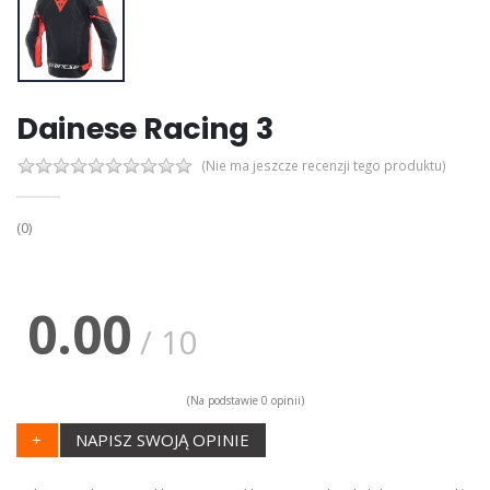
Dainese Racing 3
(Nie ma jeszcze recenzji tego produktu)
(0)
0.00
/ 10
(Na podstawie 0 opinii)
+
NAPISZ SWOJĄ OPINIE