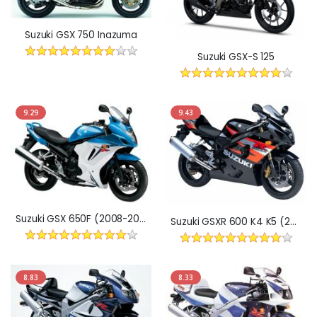
Suzuki GSX 750 Inazuma
Suzuki GSX-S 125
9.29
9.43
Suzuki GSX 650F (2008-2012)
Suzuki GSXR 600 K4 K5 (2004-2005)
8.83
8.33