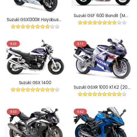
Suzuki GSF 600 Bandit (Model 1996-1999)
Suzuki GSX1300R Hayabusa (1999-2007)
9.33
9.11
Suzuki GSX 1400
Suzuki GSXR 1000 K1 K2 (2000-2002r)
9.50
9.62