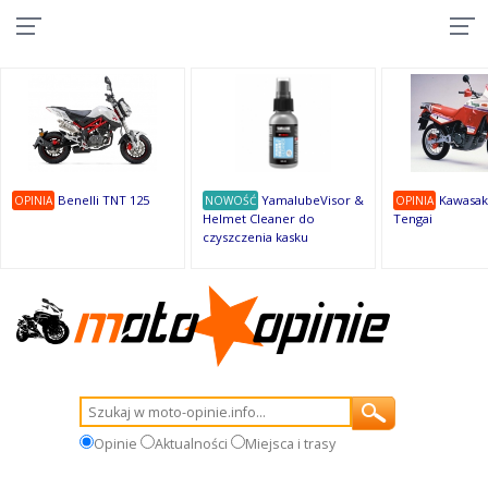
10
10
10
10
8
7
1
9
9
9
Benelli TNT 125
YamalubeVisor &
Kawasak
OPINIA
NOWOŚĆ
OPINIA
Helmet Cleaner do
Tengai
czyszczenia kasku
Opinie
Aktualności
Miejsca i trasy