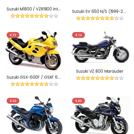
Suzuki M1800 / VZR1800 Intruder
Suzuki SV 650 N/S (1999-2002)
8.33
8.14
Suzuki VZ 800 Marauder
Suzuki GSX-600F / GSXF 600 (1998-2004)
8.92
8.83