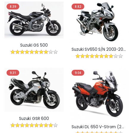
8.39
8.82
Suzuki GS 500
Suzuki SV650 S/N 2003-2008
9.31
9.04
Suzuki GSR 600
Suzuki DL 650 V-Strom (2004-2010r)