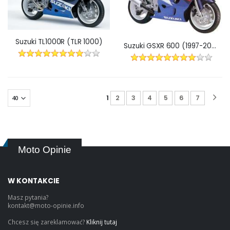
Suzuki TL1000R (TLR 1000)
Suzuki GSXR 600 (1997-2000)
1
2
3
4
5
6
7
Moto Opinie
W KONTAKCIE
Masz pytania?
kontakt@moto-opinie.info
Chcesz się zareklamować?
Kliknij tutaj