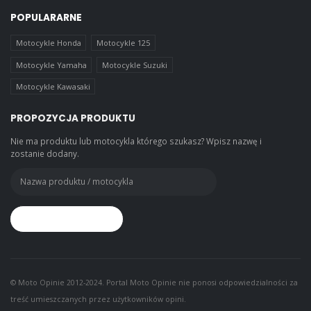
POPULARARNE
Motocykle Honda
Motocykle 125
Motocykle Yamaha
Motocykle Suzuki
Motocykle Kawasaki
PROPOZYCJA PRODUKTU
Nie ma produktu lub motocykla którego szukasz? Wpisz nazwę i
zostanie dodany.
© Moto Opinie 2012-2024. Portal Moto Opinie nie ponosi odpowiedzialności za
treść umieszczanych przez użytkowników opini.