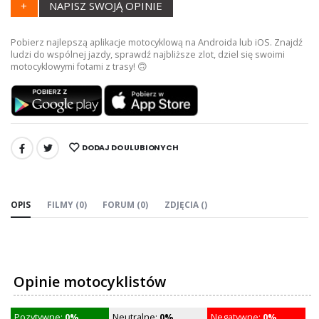
+
NAPISZ SWOJĄ OPINIE
Pobierz najlepszą aplikacje motocyklową na Androida lub iOS. Znajdź
ludzi do wspólnej jazdy, sprawdź najbliższe zlot, dziel się swoimi
motocyklowymi fotami z trasy! 🙃
DODAJ DO ULUBIONYCH
UDOSTĘPNIJ:
OPIS
FILMY (0)
FORUM (0)
ZDJĘCIA ()
Opinie motocyklistów
Pozytywne:
0%
Neutralne:
0%
Negatywne:
0%