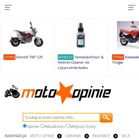
10
10
10
10
8
7
1
9
9
9
Benelli TNT 125
YamalubeVisor &
Kawasak
OPINIA
NOWOŚĆ
OPINIA
Helmet Cleaner do
Tengai
czyszczenia kasku
Opinie
Aktualności
Miejsca i trasy
NAWIGACJA:
MOTO OPINIE
UBRANIA
RĘKAWICE
SECA