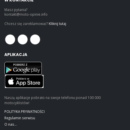
W KONTAKCIE
Masz pytania?
kontakt@moto-opinie.info
Chcesz się zareklamować?
Kliknij tutaj
APLIKACJA
Naszą aplikacje pobrało na swoje telefonu ponad 100 000
motocyklistów!
POLITYKA PRYWATNOŚCI
Regulamin serwisu
O nas...