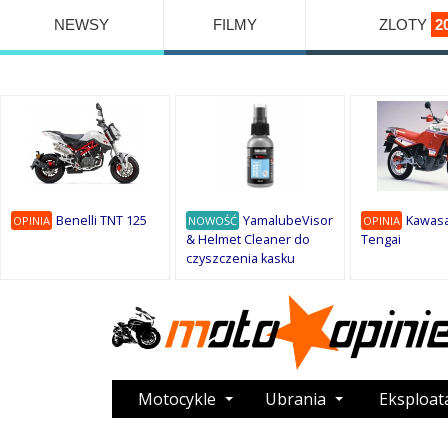
NEWSY
FILMY
ZLOTY
2
Benelli TNT 125
YamalubeVisor
Kawasa
OPINIA
NOWOŚĆ
OPINIA
& Helmet Cleaner do
Tengai
czyszczenia kasku
Motocykle
Ubrania
Eksploat