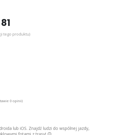
81
ji tego produktu)
tawie 0 opinii)
roida lub iOS. Znajdź ludzi do wspólnej jazdy,
yklowymi fotami z trasy! 🙃