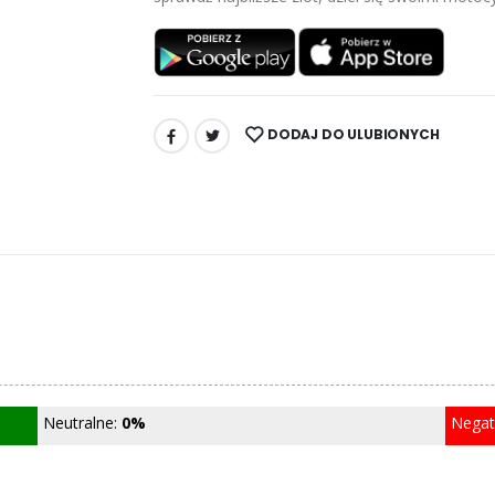
DODAJ DO ULUBIONYCH
UDOSTĘPNIJ:
Neutralne:
0%
Nega