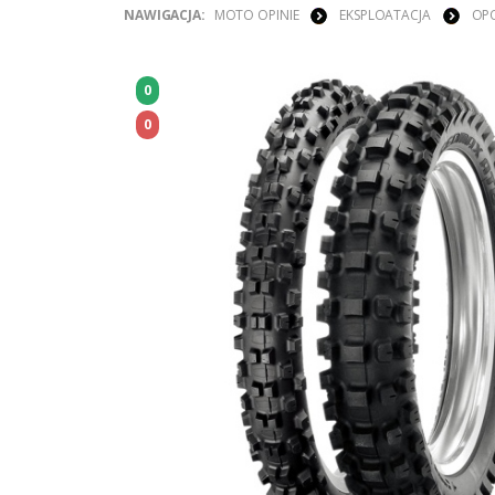
NAWIGACJA:
MOTO OPINIE
EKSPLOATACJA
OP
0
0