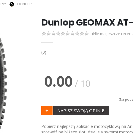
ONY
DUNLOP
Dunlop GEOMAX AT-
(Nie ma jeszcze recenz
(0)
0.00
/ 10
(Na pods
+
NAPISZ SWOJĄ OPINIE
Pobierz najlepszą aplikacje motocyklową na And
sprawdź najbliższe zlot, dziel się swoimi motoc