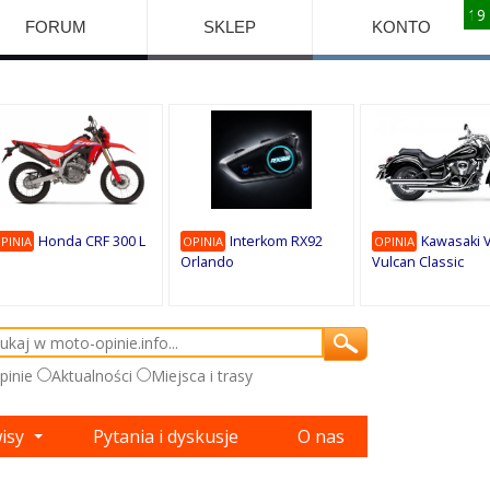
10
10
10
10
8
7
1
9
9
9
FORUM
SKLEP
KONTO
Honda CRF 300 L
Interkom RX92
Kawasaki 
PINIA
OPINIA
OPINIA
Orlando
Vulcan Classic
pinie
Aktualności
Miejsca i trasy
wisy
Pytania i dyskusje
O nas