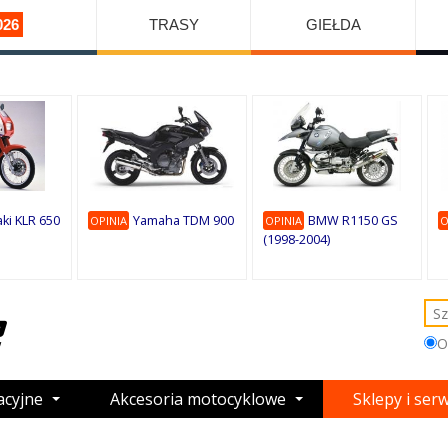
026
TRASY
GIEŁDA
ki KLR 650
Yamaha TDM 900
BMW R1150 GS
OPINIA
OPINIA
O
(1998-2004)
O
acyjne
Akcesoria motocyklowe
Sklepy i ser