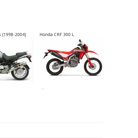
 (1998-2004)
Honda CRF 300 L
Interkom RX9
...
...