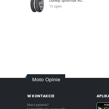
Dunlop Sportmax RoadSmart 2
15 opini
Moto Opinie
W KONTAKCIE
APLIK
Masz pytania?