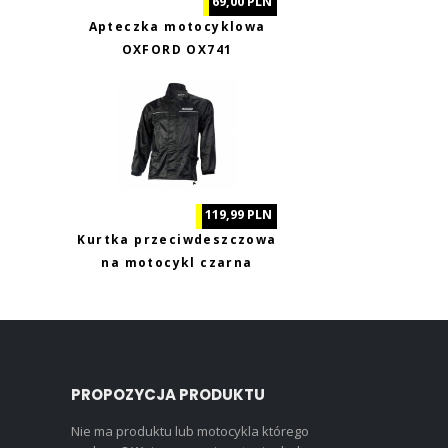
69,00 PLN
Apteczka motocyklowa
OXFORD OX741
119,99 PLN
Kurtka przeciwdeszczowa
na motocykl czarna
Biketec XL
PROPOZYCJA PRODUKTU
Nie ma produktu lub motocykla którego