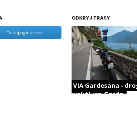
A
ODKRYJ TRASY
Dodaj ogłoszenie
VIA Gardesana - dro
wokół jez. Garda.