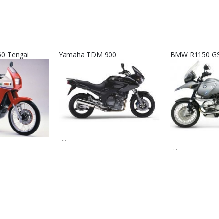
50 Tengai
Yamaha TDM 900
BMW R1150 GS
...
...