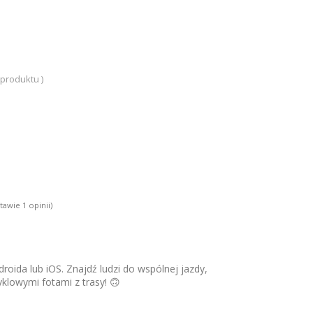
 produktu )
stawie
1
opinii)
roida lub iOS. Znajdź ludzi do wspólnej jazdy,
yklowymi fotami z trasy! 🙃