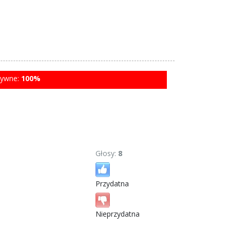
tywne:
100%
Głosy:
8
Przydatna
Nieprzydatna