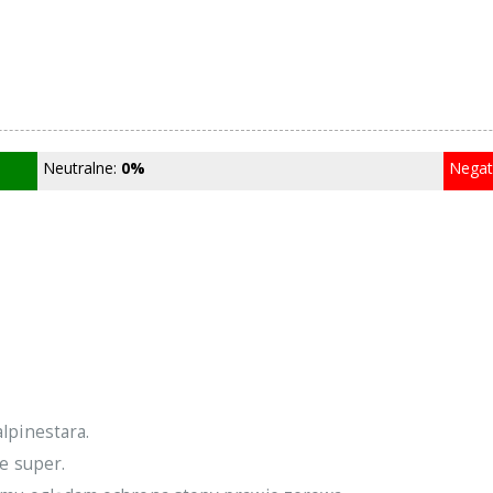
Neutralne:
0%
Nega
lpinestara.
ie super.