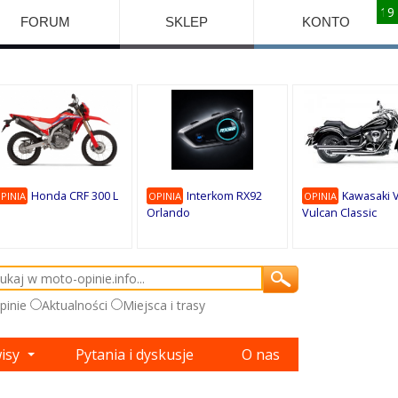
10
10
10
10
8
7
1
9
9
9
FORUM
SKLEP
KONTO
Honda CRF 300 L
Interkom RX92
Kawasaki 
PINIA
OPINIA
OPINIA
Orlando
Vulcan Classic
pinie
Aktualności
Miejsca i trasy
wisy
Pytania i dyskusje
O nas