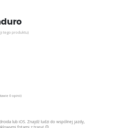
nduro
ji tego produktu)
tawie 0 opinii)
roida lub iOS. Znajdź ludzi do wspólnej jazdy,
yklowymi fotami z trasy! 🙃