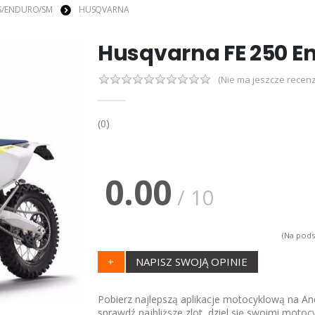
S/ENDURO/SM
HUSQVARNA
Husqvarna FE 250 E
(Nie ma jeszcze recenz
(0)
0.00
/ 10
(Na pods
+
NAPISZ SWOJĄ OPINIE
Pobierz najlepszą aplikacje motocyklową na And
sprawdź najbliższe zlot, dziel się swoimi motoc