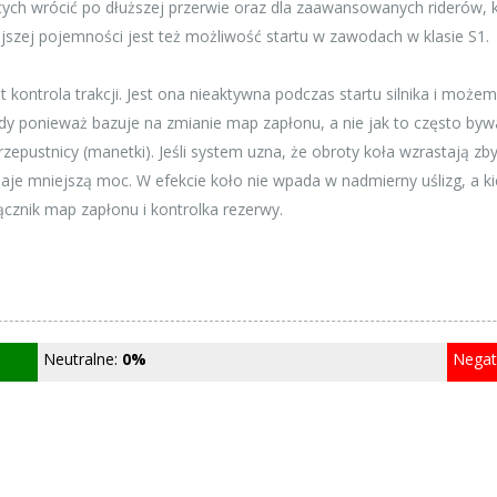
ych wrócić po dłuższej przerwie oraz dla zaawansowanych riderów, k
ejszej pojemności jest też możliwość startu w zawodach w klasie S1.
kontrola trakcji. Jest ona nieaktywna podczas startu silnika i może
dy ponieważ bazuje na zmianie map zapłonu, a nie jak to często bywa
zepustnicy (manetki). Jeśli system uzna, że obroty koła wzrastają zb
ddaje mniejszą moc. W efekcie koło nie wpada w nadmierny uślizg, a k
ącznik map zapłonu i kontrolka rezerwy.
Neutralne:
0%
Nega