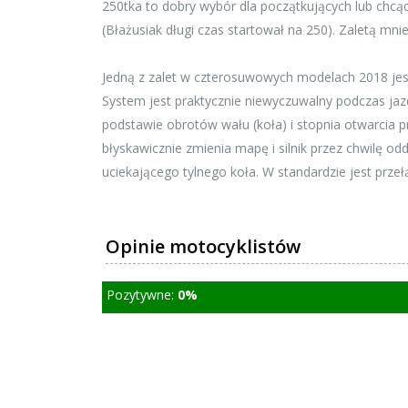
250tka to dobry wybór dla początkujących lub chcąc
(Błażusiak długi czas startował na 250). Zaletą mni
Jedną z zalet w czterosuwowych modelach 2018 jest 
System jest praktycznie niewyczuwalny podczas jaz
podstawie obrotów wału (koła) i stopnia otwarcia pr
błyskawicznie zmienia mapę i silnik przez chwilę o
uciekającego tylnego koła. W standardzie jest przeł
Opinie motocyklistów
Pozytywne:
0%