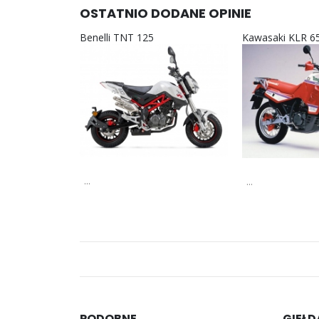
OSTATNIO DODANE OPINIE
Benelli TNT 125
Kawasaki KLR 6
...
...
PODOBNE
GIEŁD