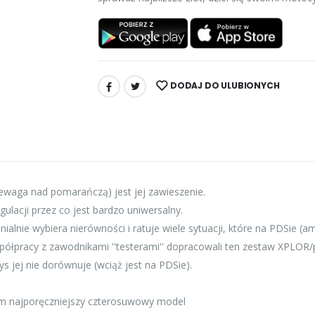
DODAJ DO ULUBIONYCH
UDOSTĘPNIJ:
ewaga nad pomarańczą) jest jej zawieszenie.
lacji przez co jest bardzo uniwersalny.
enialnie wybiera nierówności i ratuje wiele sytuacji, które na PDSi
ółpracy z zawodnikami ''testerami'' dopracowali ten zestaw XPLOR/pro
s jej nie dorównuje (wciąż jest na PDSie).
zem najporęczniejszy czterosuwowy model