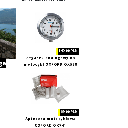
149,00 PLN
Zegarek analogowy na
ga
motocykl OXFORD OX560
69,00 PLN
Apteczka motocyklowa
OXFORD OX741