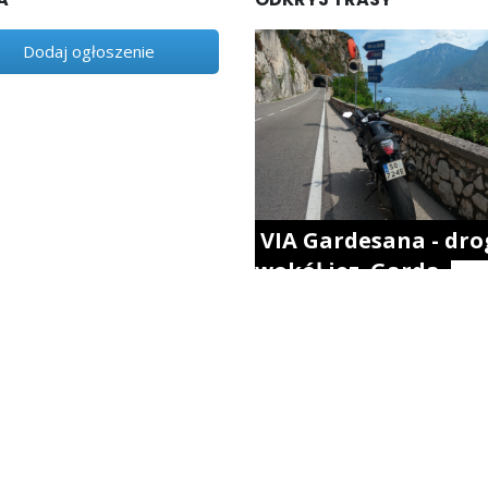
Dodaj ogłoszenie
VIA Gardesana - dro
wokół jez. Garda.