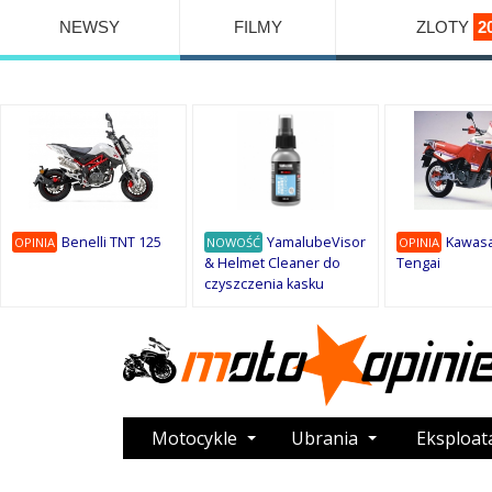
NEWSY
FILMY
ZLOTY
2
Benelli TNT 125
YamalubeVisor
Kawasa
OPINIA
NOWOŚĆ
OPINIA
& Helmet Cleaner do
Tengai
czyszczenia kasku
Motocykle
Ubrania
Eksploat