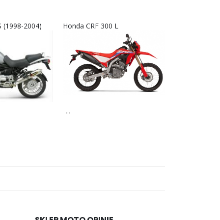
 (1998-2004)
Honda CRF 300 L
Interkom RX9
...
...
SKLEP MOTO OPINIE