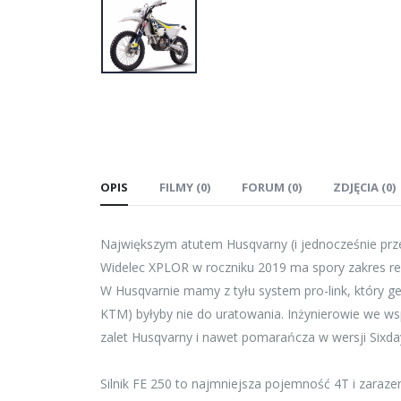
OPIS
FILMY (0)
FORUM (0)
ZDJĘCIA (0)
Największym atutem Husqvarny (i jednocześnie prz
Widelec XPLOR w roczniku 2019 ma spory zakres regu
W Husqvarnie mamy z tyłu system pro-link, który g
KTM) byłyby nie do uratowania. Inżynierowie we wsp
zalet Husqvarny i nawet pomarańcza w wersji Sixday
Silnik FE 250 to najmniejsza pojemność 4T i zara