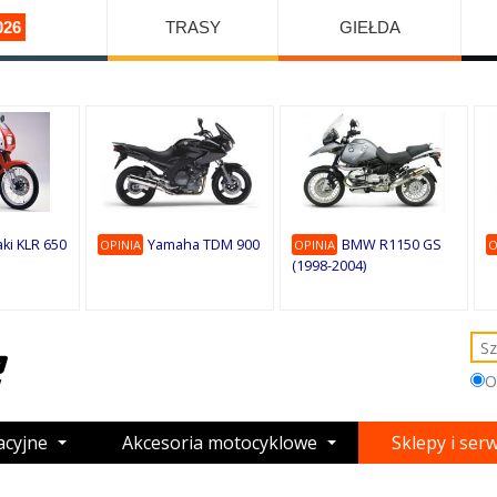
026
TRASY
GIEŁDA
ki KLR 650
Yamaha TDM 900
BMW R1150 GS
OPINIA
OPINIA
O
(1998-2004)
O
acyjne
Akcesoria motocyklowe
Sklepy i ser