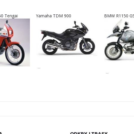
50 Tengai
Yamaha TDM 900
BMW R1150 GS
...
...
A
ODKRYJ TRASY