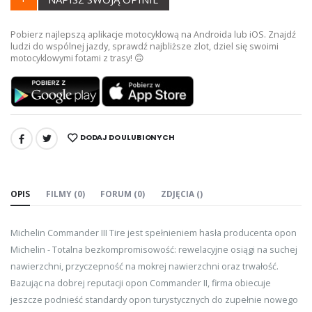
Pobierz najlepszą aplikacje motocyklową na Androida lub iOS. Znajdź
ludzi do wspólnej jazdy, sprawdź najbliższe zlot, dziel się swoimi
motocyklowymi fotami z trasy! 🙃
DODAJ DO ULUBIONYCH
UDOSTĘPNIJ:
OPIS
FILMY (0)
FORUM (0)
ZDJĘCIA ()
Michelin Commander III Tire jest spełnieniem hasła producenta opon
Michelin - Totalna bezkompromisowość: rewelacyjne osiągi na suchej
nawierzchni, przyczepność na mokrej nawierzchni oraz trwałość.
Bazując na dobrej reputacji opon Commander II, firma obiecuje
jeszcze podnieść standardy opon turystycznych do zupełnie nowego