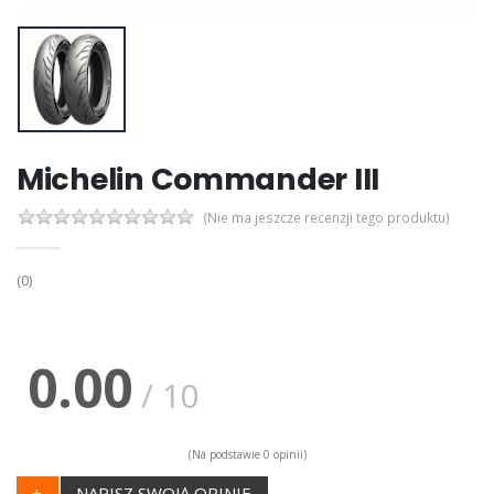
Michelin Commander III
(Nie ma jeszcze recenzji tego produktu)
(0)
0.00
/ 10
(Na podstawie 0 opinii)
+
NAPISZ SWOJĄ OPINIE