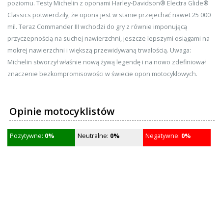
poziomu. Testy Michelin z oponami Harley-Davidson® Electra Glide®
Classics potwierdziły, że opona jest w stanie przejechać nawet 25 000
mil. Teraz Commander III wchodzi do gry z równie imponującą
przyczepnością na suchej nawierzchni, jeszcze lepszymi osiągami na
mokrej nawierzchni i większą przewidywaną trwałością. Uwaga:
Michelin stworzył właśnie nową żywą legendę i na nowo zdefiniował
znaczenie bezkompromisowości w świecie opon motocyklowych.
Opinie motocyklistów
Pozytywne:
0%
Neutralne:
0%
Negatywne:
0%