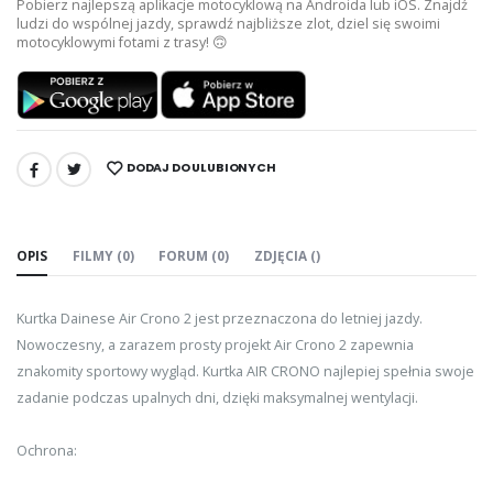
Pobierz najlepszą aplikacje motocyklową na Androida lub iOS. Znajdź
ludzi do wspólnej jazdy, sprawdź najbliższe zlot, dziel się swoimi
motocyklowymi fotami z trasy! 🙃
DODAJ DO ULUBIONYCH
UDOSTĘPNIJ:
OPIS
FILMY (0)
FORUM (0)
ZDJĘCIA ()
Kurtka Dainese Air Crono 2 jest przeznaczona do letniej jazdy.
Nowoczesny, a zarazem prosty projekt Air Crono 2 zapewnia
znakomity sportowy wygląd. Kurtka AIR CRONO najlepiej spełnia swoje
zadanie podczas upalnych dni, dzięki maksymalnej wentylacji.
Ochrona: