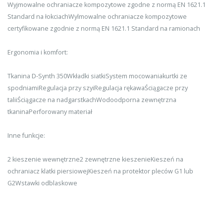
Wyjmowalne ochraniacze kompozytowe zgodne z normą EN 1621.1
Standard na łokciachWylmowalne ochraniacze kompozytowe
certyfikowane zgodnie z normą EN 1621.1 Standard na ramionach
Ergonomia i komfort:
Tkanina D-Synth 350Wkładki siatkiSystem mocowaniakurtki ze
spodniamiRegulacja przy szyiRegulacja rękawaŚciągacze przy
taliiŚciągacze na nadgarstkachWodoodporna zewnętrzna
tkaninaPerforowany materiał
Inne funkcje:
2 kieszenie wewnętrzne2 zewnętrzne kieszenieKieszeń na
ochraniacz klatki piersiowejKieszeń na protektor pleców G1 lub
G2Wstawki odblaskowe