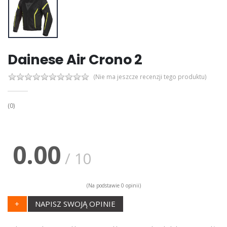
Dainese Air Crono 2
(Nie ma jeszcze recenzji tego produktu)
(0)
0.00
/ 10
(Na podstawie 0 opinii)
+
NAPISZ SWOJĄ OPINIE