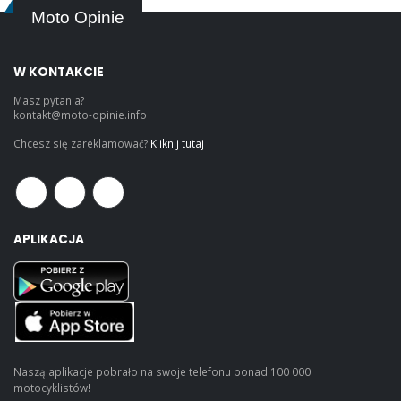
Moto Opinie
W KONTAKCIE
Masz pytania?
kontakt@moto-opinie.info
Chcesz się zareklamować?
Kliknij tutaj
APLIKACJA
Naszą aplikacje pobrało na swoje telefonu ponad 100 000
motocyklistów!