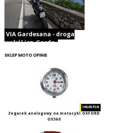
VIA Gardesana - droga
wokół jez. Garda.
SKLEP MOTO OPINIE
149,00 PLN
Zegarek analogowy na motocykl OXFORD
OX560