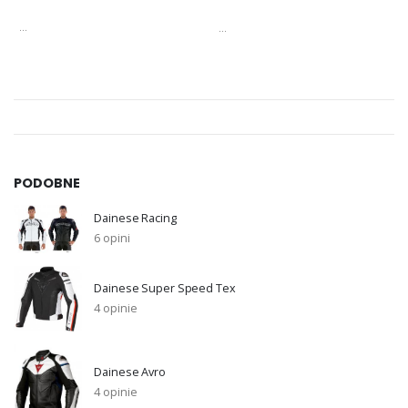
...
...
PODOBNE
Dainese Racing
6 opini
Dainese Super Speed Tex
4 opinie
Dainese Avro
4 opinie