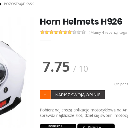
POZOSTA�E KASKI
Horn Helmets H926
( Mamy 4 recenzji tego
7.75
/
10
(Na pod
+
NAPISZ SWOJĄ OPINIE
Pobierz najlepszą aplikacje motocyklową na And
sprawdź najbliższe zlot, dziel się swoimi motoc