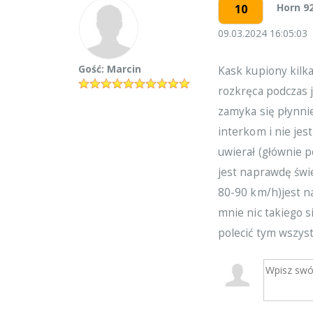
Horn 9
10
09.03.2024 16:05:03
Gość: Marcin
Kask kupiony kilka
rozkręca podczas j
zamyka się płynni
interkom i nie jes
uwierał (głównie p
jest naprawdę świ
80-90 km/h)jest na
mnie nic takiego si
polecić tym wszyst