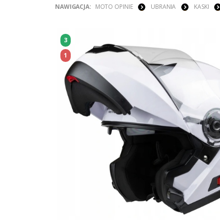
NAWIGACJA:
MOTO OPINIE
UBRANIA
KASKI
3
1