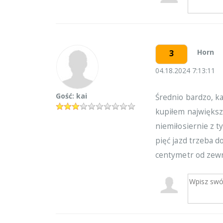
Horn
3
04.18.2024 7:13:11
Gość: kai
Średnio bardzo, k
kupiłem największy
niemiłosiernie z t
pięć jazd trzeba d
centymetr od zewn