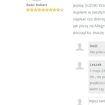
Gość: Robert
Jeżdżę SUZUKI Vst
kupiłem w zeszłym 
napisać cos dobreg
jak piszą na Allegr
poczaątku .muszę s
Gość
Nie poleca
Leszek
1 maja 23 
źle , nie 
prędkości
wiem czy 