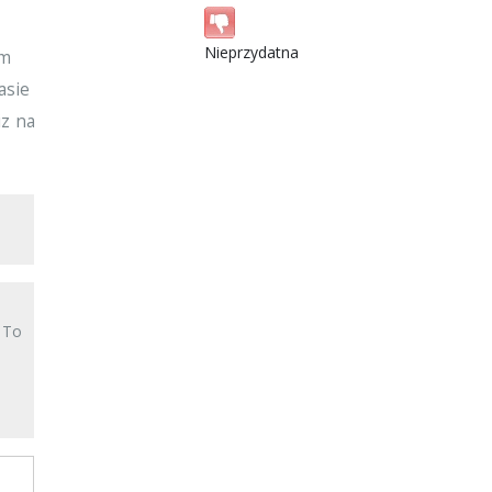
Nieprzydatna
im
asie
iz na
? To
e