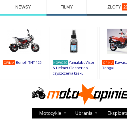
NEWSY
FILMY
ZLOTY
2
Benelli TNT 125
YamalubeVisor
Kawasa
OPINIA
NOWOŚĆ
OPINIA
& Helmet Cleaner do
Tengai
czyszczenia kasku
Motocykle
Ubrania
Eksploat