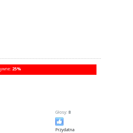
tywne:
25%
Głosy:
8
Przydatna