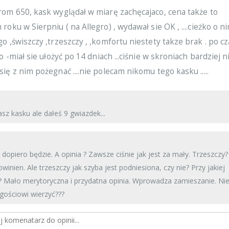
rom 650, kask wyglądał w miarę zachęcajaco, cena także to
roku w Sierpniu ( na Allegro) , wydawał sie OK , ....cieżko o n
o ,świszczy ,trzeszczy , ,komfortu niestety takze brak . po cz
o -miał sie ułożyć po 14 dniach ...ciśnie w skroniach bardziej n
ię z nim pożegnać ....nie polecam nikomu tego kasku .....
sz kasku ale dałeś 9 gwiazdek...
dopiero będzie. A opinia ? Zawsze ciśnie jak jest za mały. Trzeszczy
powinien. Ale trzeszczy jak szyba jest podniesiona, czy nie? Przy jakiej
? Mało merytoryczna i przydatna opinia. Wprowadza zamieszanie. Ni
gościowi wierzyć???