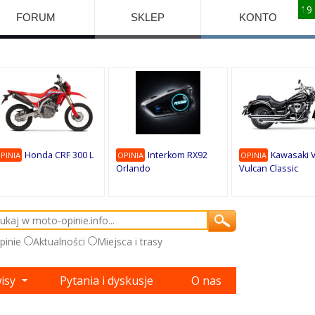
10
10
10
10
8
7
1
9
9
9
FORUM
SKLEP
KONTO
Honda CRF 300 L
Interkom RX92
Kawasaki 
PINIA
OPINIA
OPINIA
Orlando
Vulcan Classic
pinie
Aktualności
Miejsca i trasy
wisy
Pytania i dyskusje
O nas