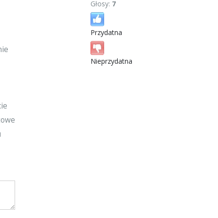
Głosy:
7
Przydatna
nie
Nieprzydatna
cie
otowe
u