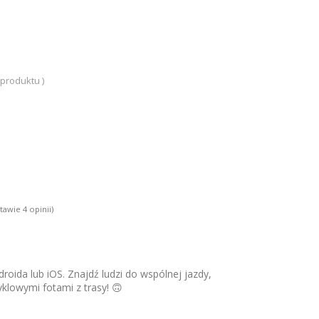
 produktu )
stawie
4
opinii)
roida lub iOS. Znajdź ludzi do wspólnej jazdy,
yklowymi fotami z trasy! 🙃