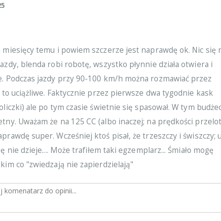
25
 miesięcy temu i powiem szczerze jest naprawdę ok. Nic się 
azdy, blenda robi robotę, wszystko płynnie działa otwiera i
e. Podczas jazdy przy 90-100 km/h można rozmawiać przez
t to uciążliwe. Faktycznie przez pierwsze dwa tygodnie kask
oliczki) ale po tym czasie świetnie się spasował. W tym budże
etny. Uważam że na 125 CC (albo inaczej; na prędkości przel
prawdę super. Wcześniej ktoś pisał, że trzeszczy i świszczy; 
ę nie dzieje.... Może trafiłem taki egzemplarz... Śmiało mogę
kim co "zwiedzają nie zapierdzielają"