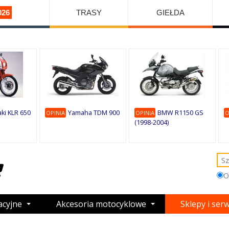
026
TRASY
GIEŁDA
ki KLR 650
Yamaha TDM 900
BMW R1150 GS
OPINIA
OPINIA
O
(1998-2004)
O
acyjne
Akcesoria motocyklowe
Sklepy i ser