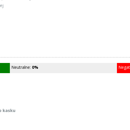
ej
Neutralne:
0%
Nega
 o kasku