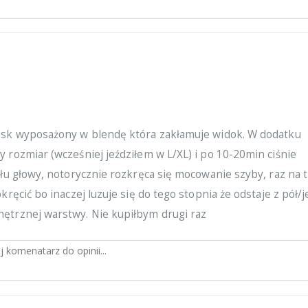
ask wyposażony w blendę która zakłamuje widok. W dodatku
 rozmiar (wcześniej jeździłem w L/XL) i po 10-20min ciśnie
yłu głowy, notorycznie rozkręca się mocowanie szyby, raz na t
okręcić bo inaczej luzuje się do tego stopnia że odstaje z pół/
ętrznej warstwy. Nie kupiłbym drugi raz