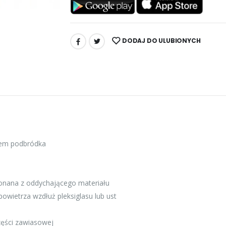
DODAJ DO ULUBIONYCH
UDOSTĘPNIJ:
rem podbródka
nana z oddychającego materiału
wietrza wzdłuż pleksiglasu lub ust
zęści zawiasowej