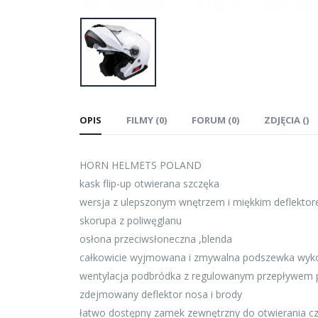
OPIS
FILMY (0)
FORUM (0)
ZDJĘCIA ()
HORN HELMETS POLAND
kask flip-up otwierana szczęka
wersja z ulepszonym wnętrzem i miękkim deflekto
skorupa z poliwęglanu
osłona przeciwsłoneczna ,blenda
całkowicie wyjmowana i zmywalna podszewka wyko
wentylacja podbródka z regulowanym przepływem po
zdejmowany deflektor nosa i brody
łatwo dostępny zamek zewnętrzny do otwierania c