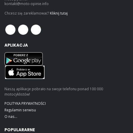
kontakt@moto-opinie.info
Chcesz się zareklamować?
Kliknij tutaj
APLIKACJA
Naszą aplikacje pobrało na swoje telefonu ponad 100 000
motocyklistów!
POLITYKA PRYWATNOŚCI
Regulamin serwisu
O nas...
POPULARARNE