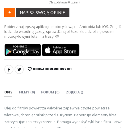
(Na podstawie 0 opinii)
+
NAPISZ SWOJĄ OPINIE
Pobierz najlepszą aplikacje motocyklową na Androida lub iOS. Znajdź
ludzi do wspólnej jazdy, sprawdź najbliższe zlot, dziel się swoimi
motocyklowymi fotami z trasy! 🙃
DODAJ DO ULUBIONYCH
UDOSTĘPNIJ:
OPIS
FILMY (0)
FORUM (0)
ZDJĘCIA ()
Olej do filtrów powietrza Valvoline zapewnia czyste powietrze
wlotowe, chroniąc silnik przed zużyciem. Penetruje elementy filtra
zatrzymując zanieczyszczenia. Pomaga wydłużyć cykl życia filtra i łatwo