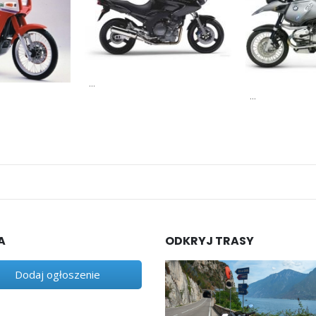
...
...
A
ODKRYJ TRASY
Dodaj ogłoszenie