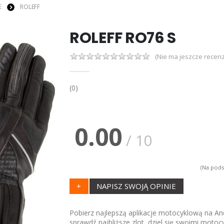
E
ROLEFF
ROLEFF RO76 S
(Nie ma jeszcze recenz
(0)
0.00
/ 10
(Na pods
+
NAPISZ SWOJĄ OPINIE
Pobierz najlepszą aplikacje motocyklową na And
sprawdź najbliższe zlot, dziel się swoimi motoc