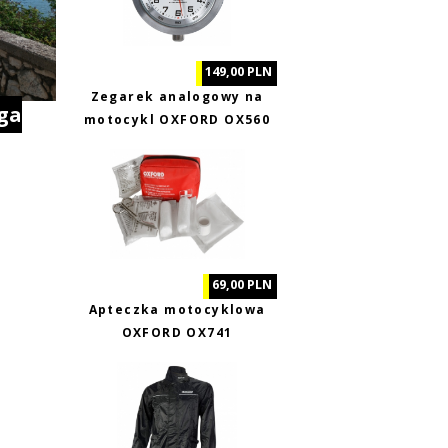
149,00 PLN
Zegarek analogowy na
ga
motocykl OXFORD OX560
69,00 PLN
Apteczka motocyklowa
OXFORD OX741