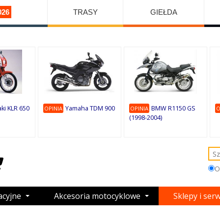
026
TRASY
GIEŁDA
ki KLR 650
Yamaha TDM 900
BMW R1150 GS
OPINIA
OPINIA
O
(1998-2004)
O
acyjne
Akcesoria motocyklowe
Sklepy i ser