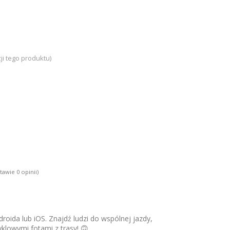
ji tego produktu)
tawie 0 opinii)
roida lub iOS. Znajdź ludzi do wspólnej jazdy,
yklowymi fotami z trasy! 🙃