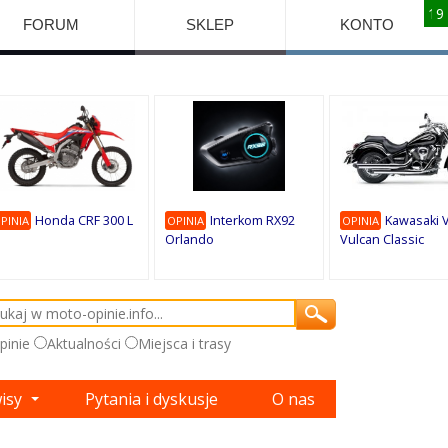
10
10
10
10
8
7
1
9
9
9
FORUM
SKLEP
KONTO
Honda CRF 300 L
Interkom RX92
Kawasaki 
PINIA
OPINIA
OPINIA
Orlando
Vulcan Classic
pinie
Aktualności
Miejsca i trasy
wisy
Pytania i dyskusje
O nas