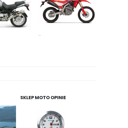
...
...
SKLEP MOTO OPINIE