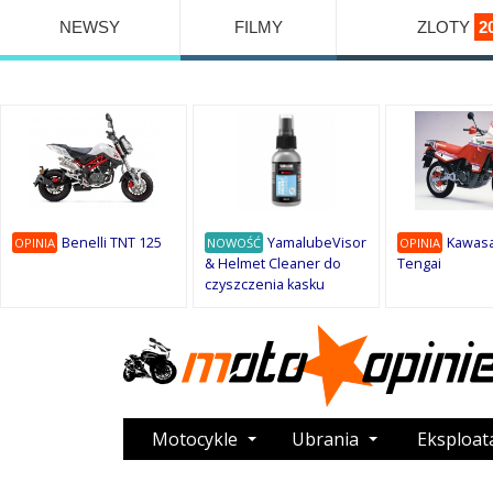
NEWSY
FILMY
ZLOTY
2
Benelli TNT 125
YamalubeVisor
Kawasa
OPINIA
NOWOŚĆ
OPINIA
& Helmet Cleaner do
Tengai
czyszczenia kasku
Motocykle
Ubrania
Eksploat