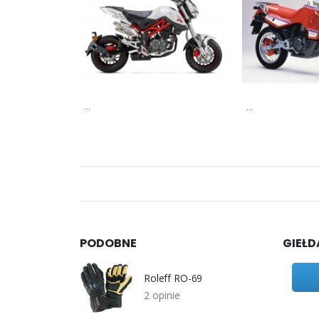
...
...
PODOBNE
GIEŁD
Roleff RO-69
2 opinie