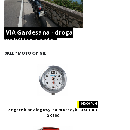
VIA Gardesana - droga
wokół jez. Garda.
SKLEP MOTO OPINIE
149,00 PLN
Zegarek analogowy na motocykl OXFORD
OX560