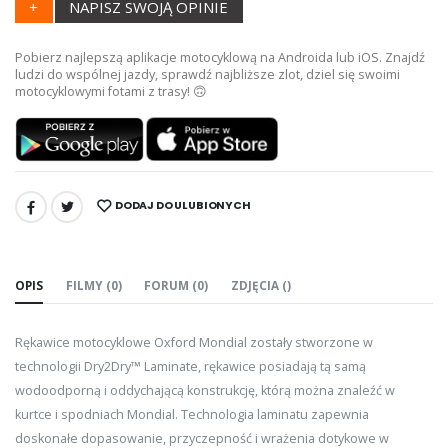
+
NAPISZ SWOJĄ OPINIE
Pobierz najlepszą aplikacje motocyklową na Androida lub iOS. Znajdź
ludzi do wspólnej jazdy, sprawdź najbliższe zlot, dziel się swoimi
motocyklowymi fotami z trasy! 🙃
DODAJ DO ULUBIONYCH
UDOSTĘPNIJ:
OPIS
FILMY (0)
FORUM (0)
ZDJĘCIA ()
Rękawice motocyklowe Oxford Mondial zostały stworzone w
technologii Dry2Dry™ Laminate, rękawice posiadają tą samą
wodoodporną i oddychającą konstrukcję, którą można znaleźć w
kurtce i spodniach Mondial. Technologia laminatu zapewnia
doskonałe dopasowanie, przyczepność i wrażenia dotykowe w