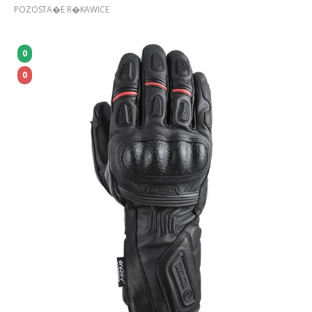
POZOSTA�E R�KAWICE
0
0