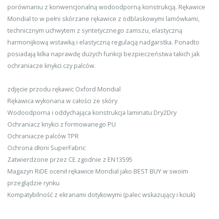
porównaniu z konwencjonalną wodoodporną konstrukcją. Rękawice
Mondial to w pełni skórzane rękawice z odblaskowymi lamówkami,
technicznym uchwytem z syntetycznego zamszu, elastyczną
harmonijkową wstawką i elastyczną regulacją nadgarstka. Ponadto
posiadają kilka naprawdę dużych funkcji bezpieczeństwa takich jak
ochraniacze knykci czy palców.
zdjęcie przodu rękawic Oxford Mondial
Rękawica wykonana w całości ze skóry
Wodoodporna i oddychająca konstrukcja laminatu Dry2Dry
Ochraniacz knykci z formowanego PU
Ochraniacze palców TPR
Ochrona dłoni SuperFabric
Zatwierdzone przez CE zgodnie z EN13595
Magazyn RiDE ocenił rękawice Mondial jako BEST BUY w swoim
przeglądzie rynku
Kompatybilność z ekranami dotykowymi (palec wskazujący i kciuk)