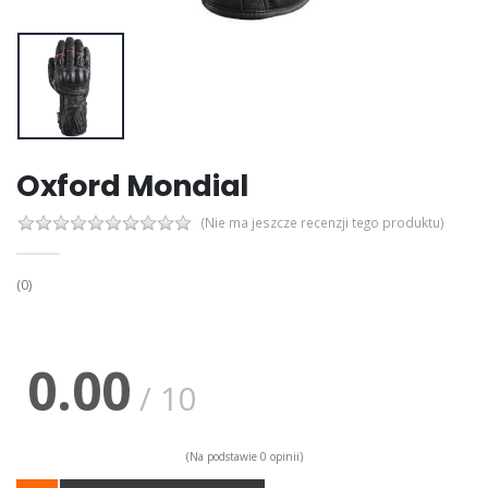
Oxford Mondial
(Nie ma jeszcze recenzji tego produktu)
(0)
0.00
/ 10
(Na podstawie 0 opinii)