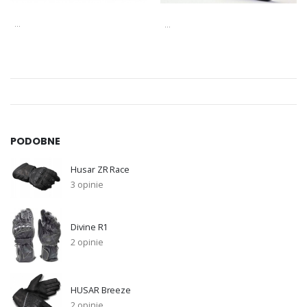
...
...
PODOBNE
Husar ZR Race
3 opinie
Divine R1
2 opinie
HUSAR Breeze
2 opinie