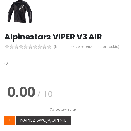
Alpinestars VIPER V3 AIR
(Nie ma jeszcze recenzji tego produktu)
(0)
0.00
/ 10
(Na podstawie 0 opinii)
+
NAPISZ SWOJĄ OPINIE