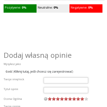
Pozytywne:
0%
Neutralne:
0%
Negatywne:
0%
Dodaj własną opinie
Wysyłasz jako
Gość
(
Kliknij tutaj, jeśli chcesz się zarejestrować
)
Twoje imię/nick
Tytuł opinii
Ocena Ogólna
Twoja opinia