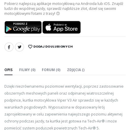
Pobierz najlepszą aplikacje motocyklową na Androida lub iOS. Znajdź
ludzi do wspólnej jazdy, sprawdź najbliższe zlot, dziel się swoimi
motocyklowymi fotami z trasy! 🙃
DODAJ DO ULUBIONYCH
UDOSTĘPNIJ:
OPIS
FILMY (0)
FORUM (0)
ZDJĘCIA ()
Dzięki niezrównanemu poziomowi wentylacji, poprzez zastosowanie
obszernych meshowych paneli oraz odpinanej wiatroszczelnej
podpince, kurtka motocyklowa Viper V3 Air sprawdzi się w każdych
warunkach pogodowych. Wyposażona w dopasowany krój
zaprojektowany w celu zapewnienia najwyższego poziomu aktywnej
ochrony podczas jazdy, ta kurtka jest gotowa na Tech-Air® i może
pomieścić system poduszek powietrznych Tech-Air® 5.