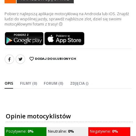
Pobierz najlepszą aplikacje motocyklową na Androida lub iOS. Znajdź
ludzi do wspólnej jazdy, sprawdź najbliższe zlot, dziel się swoimi
motocyklowymi fotami z trasy! 🙃
DODAJ DO ULUBIONYCH
UDOSTĘPNIJ:
OPIS
FILMY (0)
FORUM (0)
ZDJĘCIA ()
Opinie motocyklistów
Pozytywne:
0%
Neutralne:
0%
Negatywne:
0%