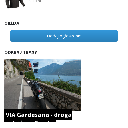
0 opini
GIEŁDA
Dodaj ogłoszenie
ODKRYJ TRASY
VIA Gardesana - droga
wokół jez. Garda.