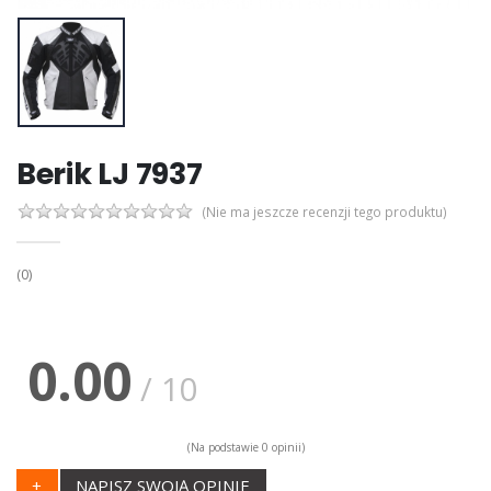
Berik LJ 7937
(Nie ma jeszcze recenzji tego produktu)
(0)
0.00
/ 10
(Na podstawie 0 opinii)
+
NAPISZ SWOJĄ OPINIE