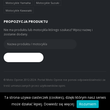
Motocykle Yamaha
Motocykle Suzuki
Motocykle Kawasaki
PROPOZYCJA PRODUKTU
Nie ma produktu lub motocykla którego szukasz? Wpisz nazwę i
zostanie dodany.
© Moto Opinie 2012-2024. Portal Moto Opinie nie ponosi odpowiedzialności za
treść umieszczanych przez użytkowników opini.
Ta strona używa ciasteczek (cookies), dzięki którym nasz serwis
może działać lepiej.
Dowiedz się więcej
Rozumiem