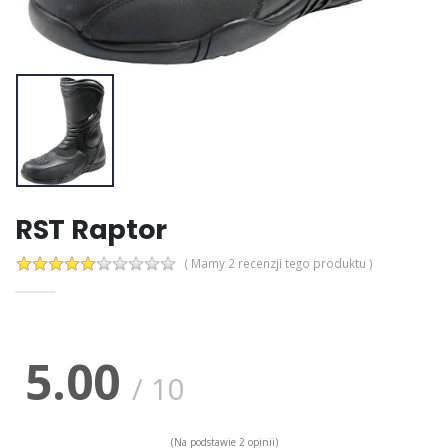
RST Raptor
( Mamy 2 recenzji tego produktu )
5.00
/
10
(Na podstawie
2
opinii)