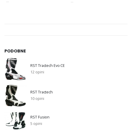
...
...
PODOBNE
RST Tractech Evo CE
12 opini
RST Tractech
10 opini
RST Fusion
5 opini