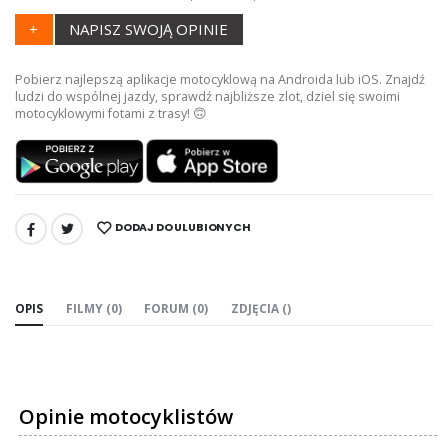
+
NAPISZ SWOJĄ OPINIE
Pobierz najlepszą aplikacje motocyklową na Androida lub iOS. Znajdź
ludzi do wspólnej jazdy, sprawdź najbliższe zlot, dziel się swoimi
motocyklowymi fotami z trasy! 🙃
DODAJ DO ULUBIONYCH
UDOSTĘPNIJ:
OPIS
FILMY (0)
FORUM (0)
ZDJĘCIA ()
Opinie motocyklistów