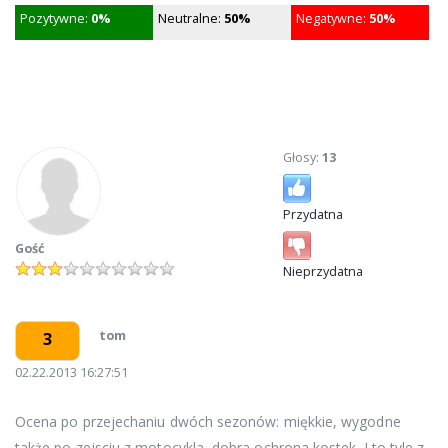
Pozytywne:
0%
Neutralne:
50%
Negatywne:
50%
Głosy:
13
Przydatna
Gość
Nieprzydatna
tom
3
02.22.2013 16:27:51
Ocena po przejechaniu dwóch sezonów: miękkie, wygodne
także po zejsciu z motocykla, dobra ochrona kostek. I to tyle z