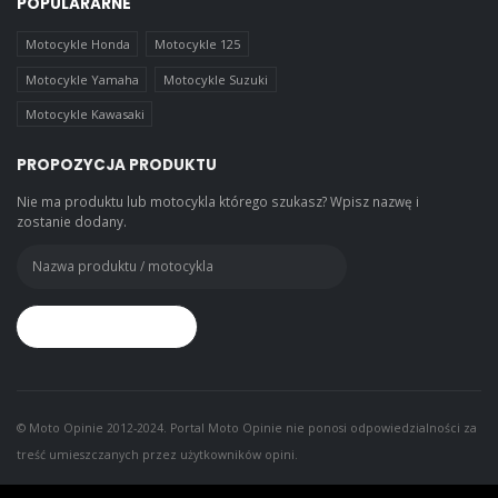
POPULARARNE
Motocykle Honda
Motocykle 125
Motocykle Yamaha
Motocykle Suzuki
Motocykle Kawasaki
PROPOZYCJA PRODUKTU
Nie ma produktu lub motocykla którego szukasz? Wpisz nazwę i
zostanie dodany.
© Moto Opinie 2012-2024. Portal Moto Opinie nie ponosi odpowiedzialności za
treść umieszczanych przez użytkowników opini.