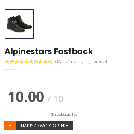
Alpinestars Fastback
( Mamy 1 recenzji tego produktu )
10.00
/
10
(Na podstawie
1
opinii)
+
NAPISZ SWOJĄ OPINIE