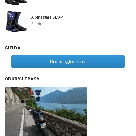
Alpinestars SMX-4
8 opini
GIEŁDA
Dodaj ogłoszenie
ODKRYJ TRASY