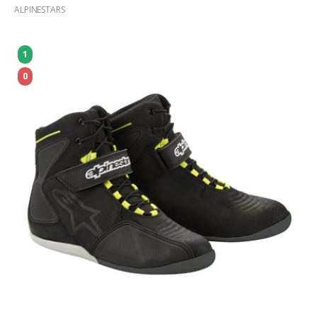
ALPINESTARS
1
0