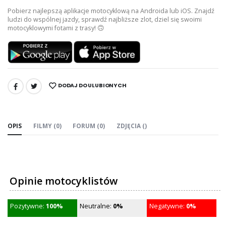
Pobierz najlepszą aplikacje motocyklową na Androida lub iOS. Znajdź
ludzi do wspólnej jazdy, sprawdź najbliższe zlot, dziel się swoimi
motocyklowymi fotami z trasy! 🙃
DODAJ DO ULUBIONYCH
UDOSTĘPNIJ:
OPIS
FILMY (0)
FORUM (0)
ZDJĘCIA ()
Opinie motocyklistów
Pozytywne:
100%
Neutralne:
0%
Negatywne:
0%