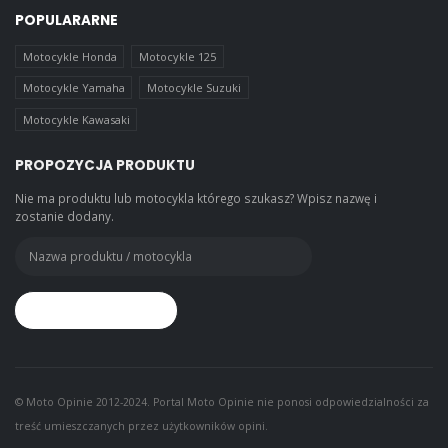
POPULARARNE
Motocykle Honda
Motocykle 125
Motocykle Yamaha
Motocykle Suzuki
Motocykle Kawasaki
PROPOZYCJA PRODUKTU
Nie ma produktu lub motocykla którego szukasz? Wpisz nazwę i
zostanie dodany.
© Moto Opinie 2012-2024. Portal Moto Opinie nie ponosi odpowiedzialności za
treść umieszczanych przez użytkowników opini.