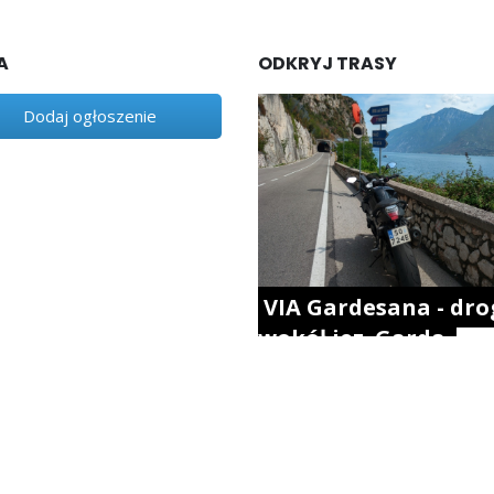
A
ODKRYJ TRASY
Dodaj ogłoszenie
VIA Gardesana - dro
wokół jez. Garda.