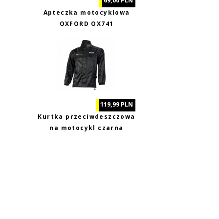
69,00 PLN
Apteczka motocyklowa
OXFORD OX741
119,99 PLN
Kurtka przeciwdeszczowa
na motocykl czarna
Biketec XL