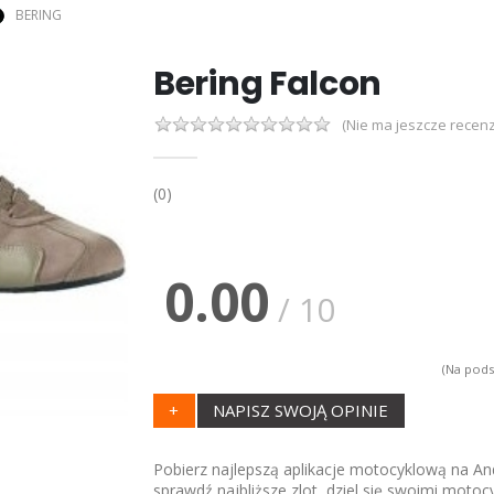
BERING
Bering Falcon
(Nie ma jeszcze recenz
(0)
0.00
/ 10
(Na pods
+
NAPISZ SWOJĄ OPINIE
Pobierz najlepszą aplikacje motocyklową na And
sprawdź najbliższe zlot, dziel się swoimi motoc