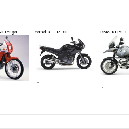
50 Tengai
Yamaha TDM 900
BMW R1150 GS
...
...