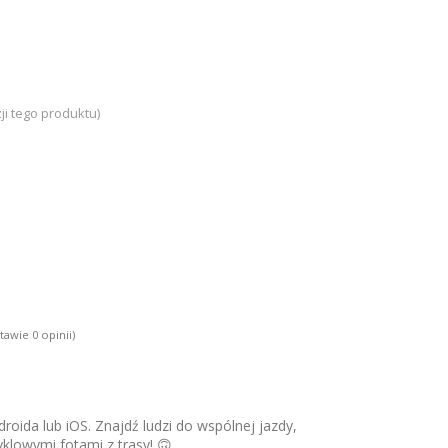
ji tego produktu)
tawie 0 opinii)
roida lub iOS. Znajdź ludzi do wspólnej jazdy,
yklowymi fotami z trasy! 🙃