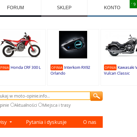
10
10
10
10
8
7
1
9
9
9
FORUM
SKLEP
KONTO
Honda CRF 300 L
Interkom RX92
Kawasaki 
PINIA
OPINIA
OPINIA
Orlando
Vulcan Classic
pinie
Aktualności
Miejsca i trasy
wisy
Pytania i dyskusje
O nas