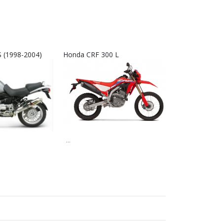
 (1998-2004)
Honda CRF 300 L
Interkom RX9
...
...