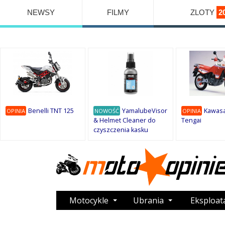
NEWSY
FILMY
ZLOTY
2
Benelli TNT 125
YamalubeVisor
Kawasa
OPINIA
NOWOŚĆ
OPINIA
& Helmet Cleaner do
Tengai
czyszczenia kasku
Motocykle
Ubrania
Eksploat