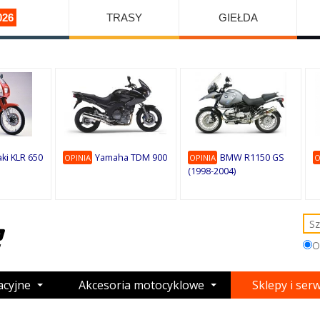
026
TRASY
GIEŁDA
ki KLR 650
Yamaha TDM 900
BMW R1150 GS
OPINIA
OPINIA
O
(1998-2004)
O
acyjne
Akcesoria motocyklowe
Sklepy i ser