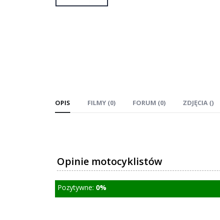
OPIS
FILMY (0)
FORUM (0)
ZDJĘCIA ()
Opinie motocyklistów
Pozytywne:
0%