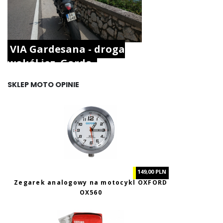
VIA Gardesana - droga
wokół jez. Garda.
SKLEP MOTO OPINIE
149,00 PLN
Zegarek analogowy na motocykl OXFORD
OX560