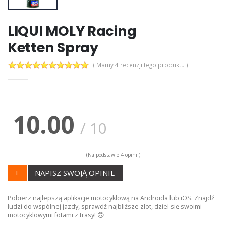
LIQUI MOLY Racing
Ketten Spray
( Mamy 4 recenzji tego produktu )
10.00
/
10
(Na podstawie
4
opinii)
+
NAPISZ SWOJĄ OPINIE
Pobierz najlepszą aplikacje motocyklową na Androida lub iOS. Znajdź
ludzi do wspólnej jazdy, sprawdź najbliższe zlot, dziel się swoimi
motocyklowymi fotami z trasy! 🙃