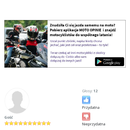
Głosy:
12
Przydatna
Gość
Nieprzydatna