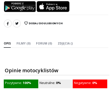
DODAJ DO ULUBIONYCH
UDOSTĘPNIJ:
OPIS
FILMY (0)
FORUM (0)
ZDJĘCIA ()
Opinie motocyklistów
Pozytywne:
100%
Neutralne:
0%
Negatywne:
0%