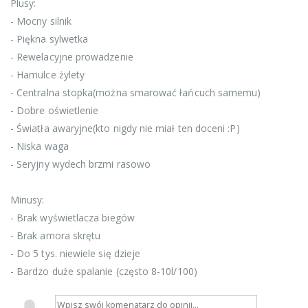
Plusy:
- Mocny silnik
- Piękna sylwetka
- Rewelacyjne prowadzenie
- Hamulce żylety
- Centralna stopka(można smarować łańcuch samemu)
- Dobre oświetlenie
- Światła awaryjne(kto nigdy nie miał ten doceni :P)
- Niska waga
- Seryjny wydech brzmi rasowo
Minusy:
- Brak wyświetlacza biegów
- Brak amora skrętu
- Do 5 tys. niewiele się dzieje
- Bardzo duże spalanie (często 8-10l/100)