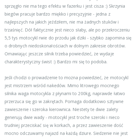
sprzęgło nie ma tego efektu w fazerku i jest cisza :) Skrzynia
biegów pracuje bardzo miękko i precyzyjnie - jedna z
najlepszych na jakich jeździłem, nie ma żadnych stuków i
trzaśnięć. Dół faktycznie jest nieco słaby, ale po przekroczeniu
5,5 tys motocykl rwie do przodu jak dziki - szybko zapomina się
o drobnych niedoskonałościach w dolnym zakresie obrotów.
Omawiając jeszcze silnik trzeba powiedzieć, że wydaje
charakterystyczny świst :) Bardzo mi się to podoba.
Jeśli chodzi o prowadzenie to można powiedzieć, że motocykl
jest mistrzem wśród nakedów. Mimo litrowego mocnego
silnika waga motocykla z płynami to 200kg, naprawde łatwo
przerzuca się go w zakrętach. Pomaga dodatkowo sztywne
zawieszenie i szeroka kierownica. Niestety te dwie zalety
generują dwie wady - motocykl jest troche szeroki i nieco
trudniej przeciskać się w korkach, a przez zawieszenie dość
mocno odczuwamy najazd na każdą dziure. Siedzenie nie jest