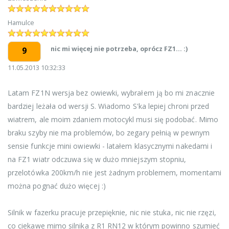
Hamulce
nic mi więcej nie potrzeba, oprócz FZ1... :)
9
11.05.2013 10:32:33
Latam FZ1N wersja bez owiewki, wybrałem ją bo mi znacznie
bardziej leżała od wersji S. Wiadomo S'ka lepiej chroni przed
wiatrem, ale moim zdaniem motocykl musi się podobać. Mimo
braku szyby nie ma problemów, bo zegary pełnią w pewnym
sensie funkcje mini owiewki - latałem klasycznymi nakedami i
na FZ1 wiatr odczuwa się w dużo mniejszym stopniu,
przelotówka 200km/h nie jest żadnym problemem, momentami
można pognać dużo więcej :)
Silnik w fazerku pracuje przepięknie, nic nie stuka, nic nie rzęzi,
co ciekawe mimo silnika z R1 RN12 w którym powinno szumieć