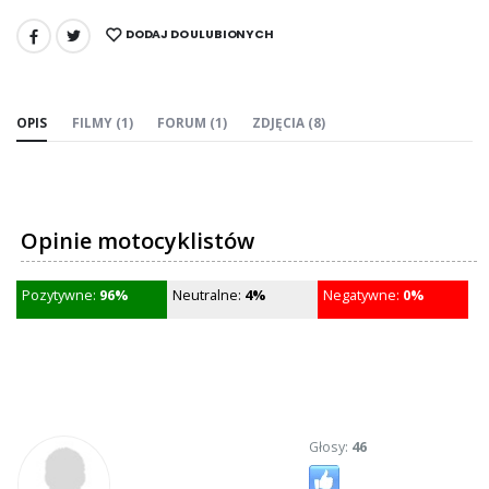
DODAJ DO ULUBIONYCH
UDOSTĘPNIJ:
OPIS
FILMY (1)
FORUM (1)
ZDJĘCIA (8)
Opinie motocyklistów
Pozytywne:
96%
Neutralne:
4%
Negatywne:
0%
Głosy:
46