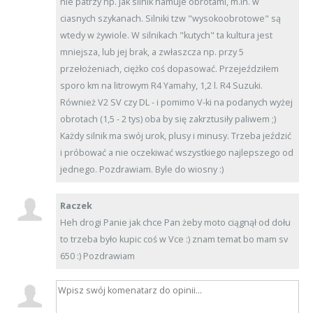
nie patrzy np. jak silnik hamuje obrotami, m.in. w
ciasnych szykanach. Silniki tzw "wysokoobrotowe" są
wtedy w żywiole. W silnikach "kutych" ta kultura jest
mniejsza, lub jej brak, a zwłaszcza np. przy 5
przełożeniach, ciężko coś dopasować. Przejeździłem
sporo km na litrowym R4 Yamahy, 1,2 l. R4 Suzuki.
Również V2 SV czy DL - i pomimo V-ki na podanych wyżej
obrotach (1,5 - 2 tys) oba by się zakrztusiły paliwem ;)
Każdy silnik ma swój urok, plusy i minusy. Trzeba jeździć
i próbować a nie oczekiwać wszystkiego najlepszego od
jednego. Pozdrawiam. Byle do wiosny :)
Raczek
Heh drogi Panie jak chce Pan żeby moto ciągnął od dołu
to trzeba było kupic coś w Vce :) znam temat bo mam sv
650 :) Pozdrawiam