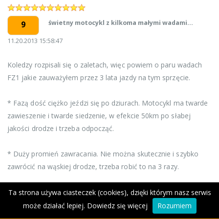
świetny motocykl z kilkoma małymi wadami...
9
11.20.2013 15:58:47
Koledzy rozpisali się o zaletach, więc powiem o paru wadach
FZ1 jakie zauważyłem przez 3 lata jazdy na tym sprzęcie.
* Fazą dość ciężko jeździ się po dziurach. Motocykl ma twarde
zawieszenie i twarde siedzenie, w efekcie 50km po słabej
jakości drodze i trzeba odpocząć.
* Duży promień zawracania. Nie można skutecznie i szybko
zawrócić na wąskiej drodze, trzeba robić to na 3 razy.
* Gdzie jest amor skrętu? Ten motocykl powinien mieć go w
Ta strona używa ciasteczek (cookies), dzięki którym nasz serwis
serii.
może działać lepiej.
Dowiedz się więcej
Rozumiem