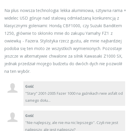
Na plus nowsza technologia: lekka aluminiowa, sztywna rama +
widelec USD góruje nad stalową odmładzaną konkurencją z
klasycznymi goleniami: Hondą CBF1000, czy Suzuki Banditem
1250, głównie to skłoniło mnie do zakupu Yamahy FZ1 z
owiewką - Fazera. Stylistyka rzecz gustu, ale mnie najbardziej
podoba się ten moto ze wszystkich wymienionych. Pozostaje
jeszcze w alternatywie chwalone za silnik Kawasaki Z1000 SX,
jednak przedział mojego budżetu do dwóch dych nie pozwolił
na ten wybór.
Gość
"Stary" 2001-2005 Fazer 1000 na gaźnikach rwie asfalt od
samego dołu...
Gość
''Nie najlepszy, ale nie ma nic lepszego''. Czyli nie jest
najlepszy, ale jest najlepszy?