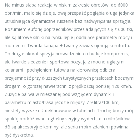
Na minus słaba reakcja w niskim zakresie obrotów, do 6000
obr./min. mało się dzieje, ową przepaść pogłębia długa jedynka
utrudniająca dynamiczne ruszenie bez nadwyrężania sprzęgła.
Rozumiem euforię poprzedników przesiadających się z 600-tki,
ale są litrowe silniki na rynku lepiej oddające parametry mocy i
momentu. Twarda kanapa + twardy zawias ujmują komfortu.
To drugie akurat sprzyja prowadzeniu co buduje kompromis,
ale twarde siedzenie i sportowa pozycja z mocno ugiętymi
kolanami i pochyleniem tułowia na kierownicę odbiera
przyjemność przy dłuższych turystycznych przelotach bocznymi
drogami o gorszej nawierzchni z prędkością poniżej 120 km/h.
Zużycie paliwa w mieszanej pod względem dynamiki i
parametru miasto/trasa jeździe między 7-9 litra/100 km,
niestety wyższe niż deklarowane w tabelach. Trochę burzy mój
spokój podróżowania głośny seryjny wydech, dla miłośników
dB są akcesoryjne kominy, ale seria moim zdaniem powinna
być dyskretna.