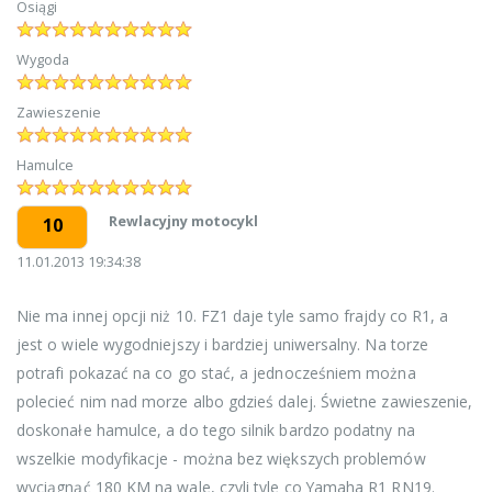
Osiągi
Wygoda
Zawieszenie
Hamulce
Rewlacyjny motocykl
10
11.01.2013 19:34:38
Nie ma innej opcji niż 10. FZ1 daje tyle samo frajdy co R1, a
jest o wiele wygodniejszy i bardziej uniwersalny. Na torze
potrafi pokazać na co go stać, a jednocześniem można
polecieć nim nad morze albo gdzieś dalej. Świetne zawieszenie,
doskonałe hamulce, a do tego silnik bardzo podatny na
wszelkie modyfikacje - można bez większych problemów
wyciągnąć 180 KM na wale, czyli tyle co Yamaha R1 RN19.