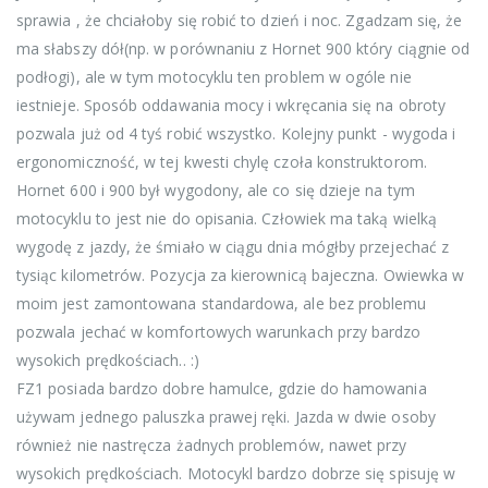
sprawia , że chciałoby się robić to dzień i noc. Zgadzam się, że
ma słabszy dół(np. w porównaniu z Hornet 900 który ciągnie od
podłogi), ale w tym motocyklu ten problem w ogóle nie
iestnieje. Sposób oddawania mocy i wkręcania się na obroty
pozwala już od 4 tyś robić wszystko. Kolejny punkt - wygoda i
ergonomiczność, w tej kwesti chylę czoła konstruktorom.
Hornet 600 i 900 był wygodony, ale co się dzieje na tym
motocyklu to jest nie do opisania. Człowiek ma taką wielką
wygodę z jazdy, że śmiało w ciągu dnia mógłby przejechać z
tysiąc kilometrów. Pozycja za kierownicą bajeczna. Owiewka w
moim jest zamontowana standardowa, ale bez problemu
pozwala jechać w komfortowych warunkach przy bardzo
wysokich prędkościach.. :)
FZ1 posiada bardzo dobre hamulce, gdzie do hamowania
używam jednego paluszka prawej ręki. Jazda w dwie osoby
również nie nastręcza żadnych problemów, nawet przy
wysokich prędkościach. Motocykl bardzo dobrze się spisuję w