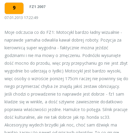
FZ1 2007
9
07.01.2013 17:22:49
Moje odczucia co do FZ1: Motocykl bardzo ładny wizualnie -
naprawde yamaha odwaliła kawał dobrej roboty. Pozycja za
kierownicą super wygodna - faktycznie można jeździć
godzinami i nie ma mowy o zmęczeniu. Podnóżki wysunięte
dość mocno do przodu, więc przy przepychaniu go nie jest zbyt
wygodnie bo uderzają o łydki:) Motocykl jest bardzo wysoki,
więc osoby o wzroście poniżej 175cm raczej nie powinny się do
niego przymierzać chyba że znajdą jakiś zestaw obniżający.
Jeśli chodzi o prowadzenie to naprawde jest dobrze - fz1 sam
kładzie się w winkle, a dość sztywne zawieszenie dodatkowo
poprawia właściwości jezdne. Hamulce to potęga. Silnik pracuje
dość kulturalnie, ale nie tak dobrze jak np. honda sc33.
Akcesoryjny wydech brzydki jak noc, choć sam dźwięk ma
bardzo zacny i to nawet od niższych obrotów. To co mi nie