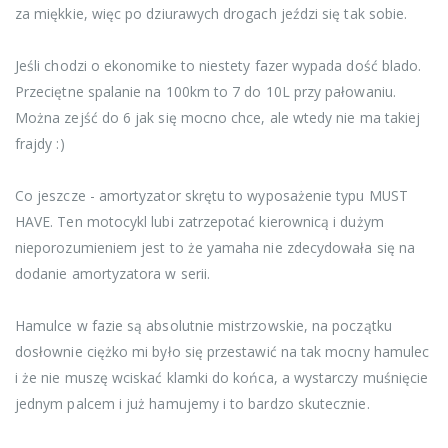
za miękkie, więc po dziurawych drogach jeździ się tak sobie.
Jeśli chodzi o ekonomike to niestety fazer wypada dość blado.
Przeciętne spalanie na 100km to 7 do 10L przy pałowaniu.
Można zejść do 6 jak się mocno chce, ale wtedy nie ma takiej
frajdy :)
Co jeszcze - amortyzator skrętu to wyposażenie typu MUST
HAVE. Ten motocykl lubi zatrzepotać kierownicą i dużym
nieporozumieniem jest to że yamaha nie zdecydowała się na
dodanie amortyzatora w serii.
Hamulce w fazie są absolutnie mistrzowskie, na początku
dosłownie ciężko mi było się przestawić na tak mocny hamulec
i że nie muszę wciskać klamki do końca, a wystarczy muśnięcie
jednym palcem i już hamujemy i to bardzo skutecznie.