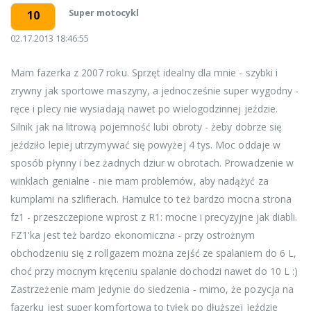
Super motocykl
10
02.17.2013 18:46:55
Mam fazerka z 2007 roku. Sprzęt idealny dla mnie - szybki i
zrywny jak sportowe maszyny, a jednocześnie super wygodny -
ręce i plecy nie wysiadają nawet po wielogodzinnej jeździe.
Silnik jak na litrową pojemność lubi obroty - żeby dobrze się
jeździło lepiej utrzymywać się powyżej 4 tys. Moc oddaje w
sposób płynny i bez żadnych dziur w obrotach. Prowadzenie w
winklach genialne - nie mam problemów, aby nadążyć za
kumplami na szlifierach. Hamulce to też bardzo mocna strona
fz1 - przeszczepione wprost z R1: mocne i precyzyjne jak diabli.
FZ1'ka jest też bardzo ekonomiczna - przy ostrożnym
obchodzeniu się z rollgazem można zejść ze spalaniem do 6 L,
choć przy mocnym kręceniu spalanie dochodzi nawet do 10 L :)
Zastrzeżenie mam jedynie do siedzenia - mimo, że pozycja na
fazerku jest super komfortowa to tyłek po dłuższej jeździe