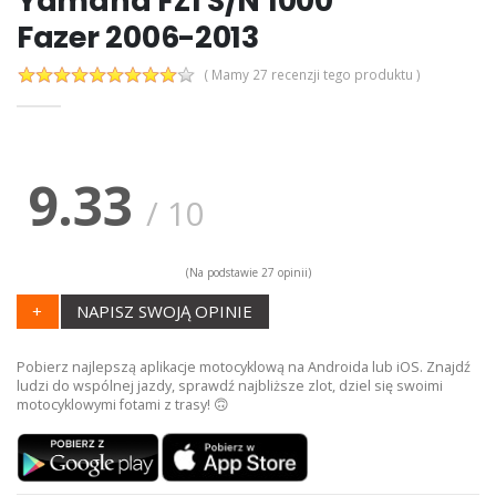
Yamaha FZ1 S/N 1000
Fazer 2006-2013
( Mamy 27 recenzji tego produktu )
9.33
/
10
(Na podstawie
27
opinii)
+
NAPISZ SWOJĄ OPINIE
Pobierz najlepszą aplikacje motocyklową na Androida lub iOS. Znajdź
ludzi do wspólnej jazdy, sprawdź najbliższe zlot, dziel się swoimi
motocyklowymi fotami z trasy! 🙃