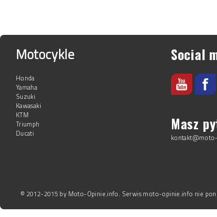
Motocykle
Social 
Honda
Yamaha
Suzuki
Kawasaki
KTM
Masz py
Triumph
Ducati
kontakt@moto-o
© 2012-2015 by Moto-Opinie.info. Serwis moto-opinie.info nie pon