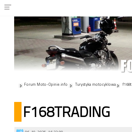
Forum Moto-Opinie.info
Turystyka motocyklowa
f168t
F168TRADING