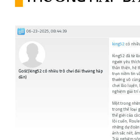
06-23-2025, 08:44:39
king52
có nhiều
King52 đã từ l
người yêu thích
thân thiện, hệ 
Gość(king52 có nhiều trò chơi đổi thưởng hấp
trọn niềm tin v
dẫn)
thưởng vô cùng
chơi lão luyện,
nghiệm giải trí
Một trong nhữn
trong thể loại 
thế giới của cá
lôi cuốn, Roule
những dự đoán t
ảnh sắc nét, â
Trải nghiệm sò