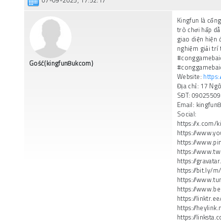
07-09-2025, 17:52:17
Kingfun là cổn
trò chơi hấp dẫ
giao diện hiện 
nghiệm giải trí
#conggamebai
Gość(kingfun8ukcom)
#conggamebai
Website:
https:
Địa chỉ: 17 Ng
SĐT: 0902550
Email: kingfu
Social:
https://x.com/
https://www.
https://www.p
https://www.tw
https://gravat
https://bit.ly
https://www.t
https://www.b
https://linktr.
https://heylin
https://linkst