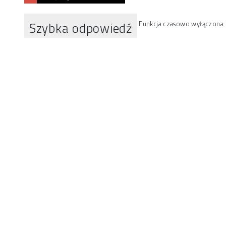
Szybka odpowiedź
Funkcja czasowo wyłączona