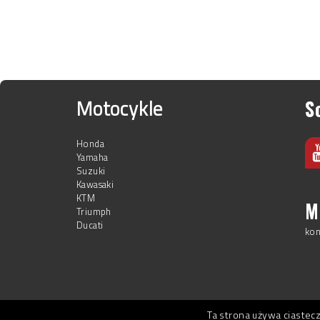
Motocykle
S
Honda
Yamaha
Suzuki
Kawasaki
KTM
M
Triumph
Ducati
kon
Ta strona używa ciastecz
© 2012-2015 by Moto-Opinie.info. Serwis moto-opinie.