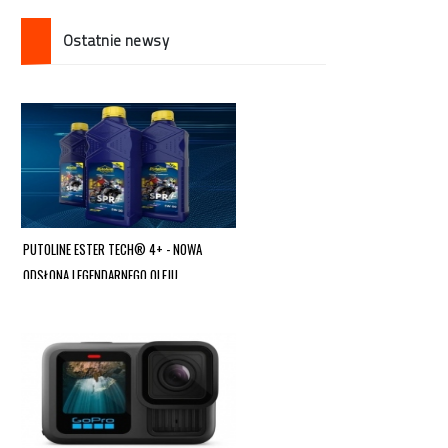
Ostatnie newsy
PUTOLINE ESTER TECH® 4+ - NOWA
ODSŁONA LEGENDARNEGO OLEJU
MOTOCYKLOWEGO