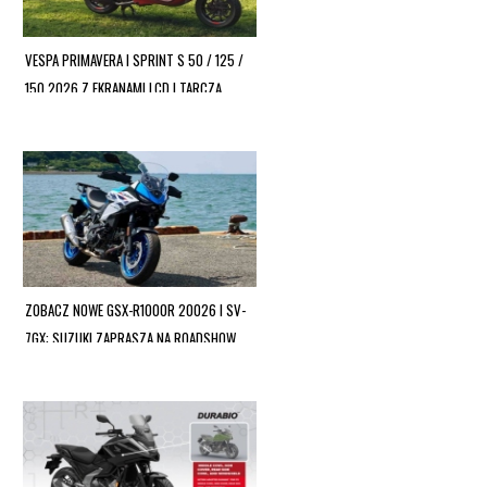
VESPA PRIMAVERA I SPRINT S 50 / 125 /
150 2026 Z EKRANAMI LCD I TARCZĄ
HAMULCOWĄ Z TYŁU!
ZOBACZ NOWE GSX-R1000R 20026 I SV-
7GX: SUZUKI ZAPRASZA NA ROADSHOW