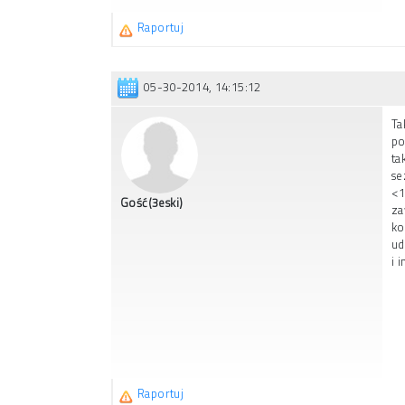
Raportuj
05-30-2014, 14:15:12
Ta
po
ta
se
<1
Gość(3eski)
za
ko
ud
i 
Raportuj