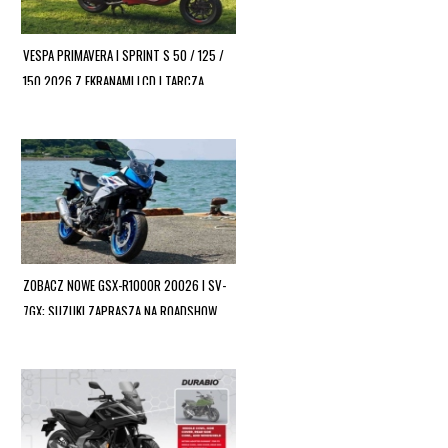
VESPA PRIMAVERA I SPRINT S 50 / 125 /
150 2026 Z EKRANAMI LCD I TARCZĄ
HAMULCOWĄ Z TYŁU!
ZOBACZ NOWE GSX-R1000R 20026 I SV-
7GX: SUZUKI ZAPRASZA NA ROADSHOW