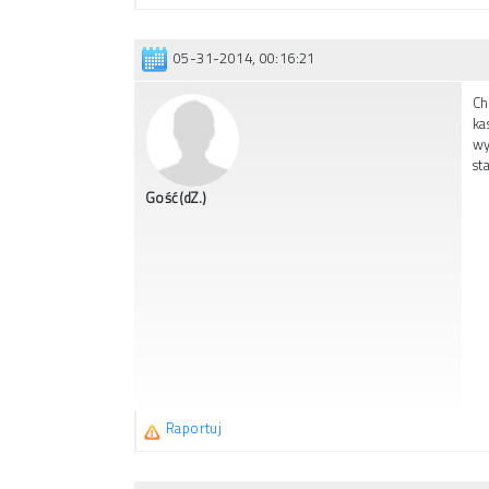
05-31-2014, 00:16:21
Ch
ka
wy
st
Gość(dZ.)
Raportuj