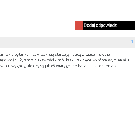
Dodaj odpowiedź
#1
m takie pytanko - czy kaski się starzeją i tracą z czasem swoje
aściwości. Pytam z ciekawości - mój kask i tak będe wkrótce wymieniał z
wodu wygody, ale czy są jakieś wiarygodne badania na ten temat?