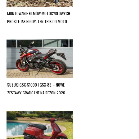
MONTOWANIE FILMÓW MOTOCYKLOWYCH
PROSTE JAK NIGDY: TEN TRIK OD MOTO
OPINIE SPRAWI, ŻE W KOŃCU
WYKORZYSTASZ SWOJĄ KAMERĘ!
SUZUKI GSX-S1000 I GSX-8S – NOWE
ZESTAWY GRAFICZNE NA SEZON 2026