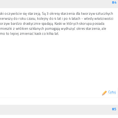
#4
ski oczywiście się starzeją. Są 3 okresy starzenia dla tworzyw sztuczkych
pierwszy do roku czasu, kolejny do 4 lat i po 4 latach - wtedy właściwości
orzyw bardzo drastycznie spadają. Kaski w których skorupa posiada
mieszki z włókien szklanych pomagają wydłużyć okres starzenia, ale
mo to lepiej zmieniać kask co kilka lat.
Cytuj
#5