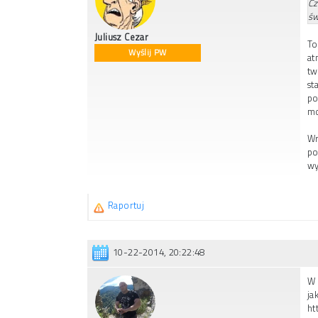
Cz
św
Juliusz Cezar
To
Wyślij PW
at
tw
st
po
mo
Wr
po
wy
Raportuj
10-22-2014, 20:22:48
W 
ja
ht