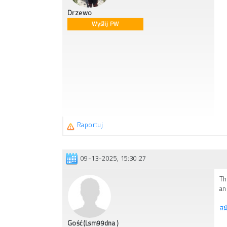
Drzewo
Wyślij PW
Raportuj
09-13-2025, 15:30:27
Th
an
สม
Gość(Lsm99dna )