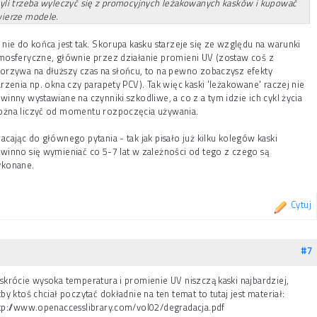
yli trzeba wyleczyć się z promocyjnych leżakowanych kasków i kupować
ierze modele.
 nie do końca jest tak. Skorupa kasku starzeje się ze względu na warunki
mosferyczne, głównie przez działanie promieni UV (zostaw coś z
orzywa na dłuższy czas na słońcu, to na pewno zobaczysz efekty
arzenia np. okna czy parapety PCV). Tak więc kaski 'leżakowane' raczej nie
winny wystawiane na czynniki szkodliwe, a co z a tym idzie ich cykl życia
żna liczyć od momentu rozpoczęcia używania.
acając do głównego pytania - tak jak pisało już kilku kolegów kaski
winno się wymieniać co 5-7 lat w zależności od tego z czego są
konane.
Cytuj
#7
skrócie wysoka temperatura i promienie UV niszczą kaski najbardziej,
kby ktoś chciał poczytać dokładnie na ten temat to tutaj jest materiał:
tp://www.openaccesslibrary.com/vol02/degradacja.pdf