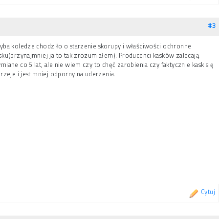
#3
yba koledze chodziło o starzenie skorupy i właściwości ochronne
sku(przynajmniej ja to tak zrozumiałem). Producenci kasków zalecają
miane co 5 lat, ale nie wiem czy to chęć zarobienia czy faktycznie kask się
arzeje i jest mniej odporny na uderzenia.
Cytuj