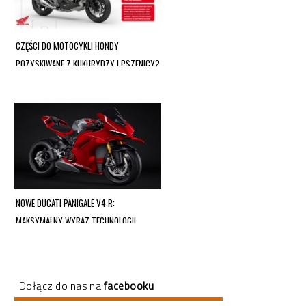
CZĘŚCI DO MOTOCYKLI HONDY
POZYSKIWANE Z KUKURYDZY I PSZENICY?
TO JUŻ SIĘ DZIEJE!
NOWE DUCATI PANIGALE V4 R:
MAKSYMALNY WYRAZ TECHNOLOGII
WYŚCIGOWEJ
Dołącz do nas na
facebooku