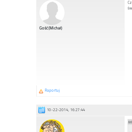
Cz
św
Gość(Michał)
Raportuj
10-22-2014, 16:27:44
Mi