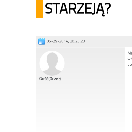
STARZEJĄ?
05-29-2014, 20:23:23
Ma
wł
po
Gość(Orzeł)