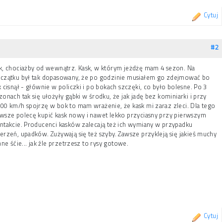
Cytuj
#2
k, chociażby od wewnątrz. Kask, w którym jeżdżę mam 4 sezon. Na
czątku był tak dopasowany, że po godzinie musiałem go zdejmować bo
k cisnął - głównie w policzki i po bokach szczęki, co było bolesne. Po 3
zonach tak się ułożyły gąbki w środku, że jak jadę bez kominiarki i przy
00 km/h spojrzę w bok to mam wrażenie, że kask mi zaraz zleci. Dla tego
wsze polecę kupić kask nowy i nawet lekko przyciasny przy pierwszym
ntakcie. Producenci kasków zalecają też ich wymiany w przypadku
erzeń, upadków. Zużywają się też szyby. Zawsze przykleją się jakieś muchy
inne śćie... jak źle przetrzesz to rysy gotowe.
Cytuj