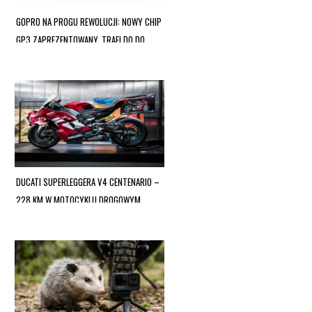
GOPRO NA PROGU REWOLUCJI: NOWY CHIP
GP3 ZAPREZENTOWANY, TRAFI DO DO
HERO 14 BLACK W 2 KWARTALE 2026
DUCATI SUPERLEGGERA V4 CENTENARIO –
228 KM W MOTOCYKLU DROGOWYM,
HAMULCE WĘGLOWO-CERAMICZNE I TYLKO
500 SZTUK!