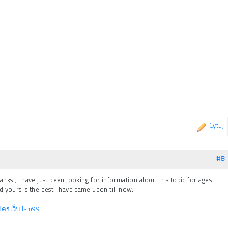
Cytuj
#8
anks , I have just been looking for information about this topic for ages
d yours is the best I have came upon till now.
ัครเว็บ lsm99