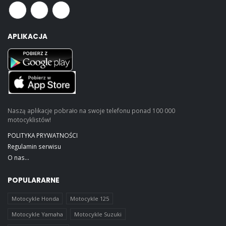
APLIKACJA
Naszą aplikacje pobrało na swoje telefonu ponad 100 000
motocyklistów!
POLITYKA PRYWATNOŚCI
Regulamin serwisu
O nas...
POPULARARNE
Motocykle Honda
Motocykle 125
Motocykle Yamaha
Motocykle Suzuki