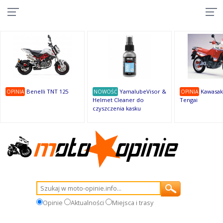
10
10
10
10
8
7
1
9
9
9
Benelli TNT 125
YamalubeVisor &
Kawasak
OPINIA
NOWOŚĆ
OPINIA
Helmet Cleaner do
Tengai
czyszczenia kasku
Opinie
Aktualności
Miejsca i trasy