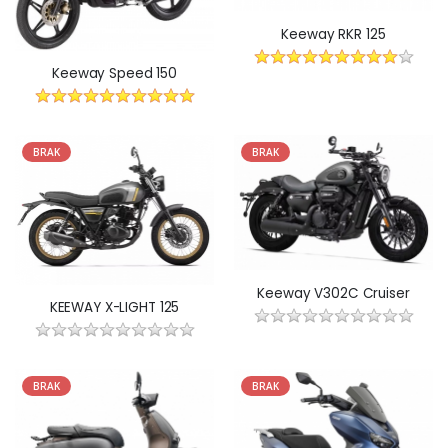
Keeway RKR 125
Keeway Speed 150
BRAK
BRAK
Keeway V302C Cruiser
KEEWAY X-LIGHT 125
BRAK
BRAK