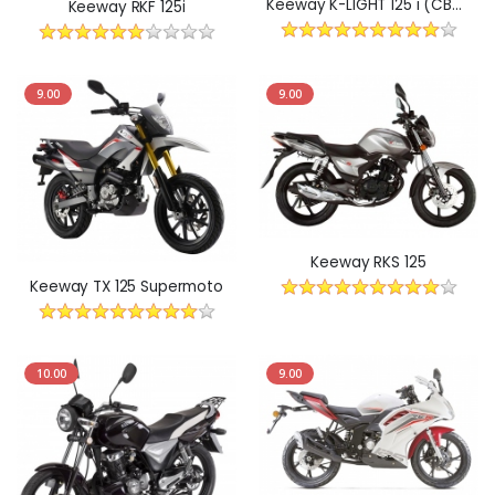
Keeway K-LIGHT 125 i (CBS) EURO4
Keeway RKF 125i
9.00
9.00
Keeway RKS 125
Keeway TX 125 Supermoto
10.00
9.00