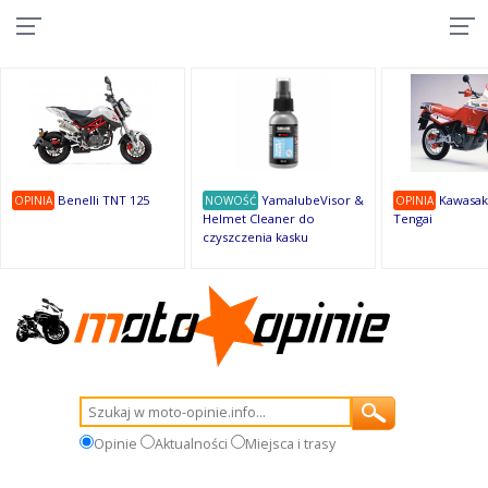
10
10
10
10
8
7
1
9
9
9
Benelli TNT 125
YamalubeVisor &
Kawasak
OPINIA
NOWOŚĆ
OPINIA
Helmet Cleaner do
Tengai
czyszczenia kasku
Opinie
Aktualności
Miejsca i trasy