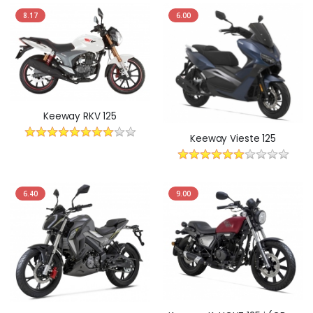
8.17
6.00
Keeway RKV 125
Keeway Vieste 125
6.40
9.00