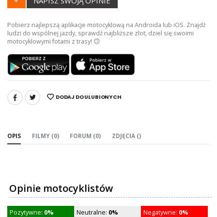
+
NAPISZ SWOJĄ OPINIE
Pobierz najlepszą aplikacje motocyklową na Androida lub iOS. Znajdź
ludzi do wspólnej jazdy, sprawdź najbliższe zlot, dziel się swoimi
motocyklowymi fotami z trasy! 🙃
DODAJ DO ULUBIONYCH
UDOSTĘPNIJ:
OPIS
FILMY (0)
FORUM (0)
ZDJĘCIA ()
Opinie motocyklistów
Pozytywne:
0%
Neutralne:
0%
Negatywne:
0%