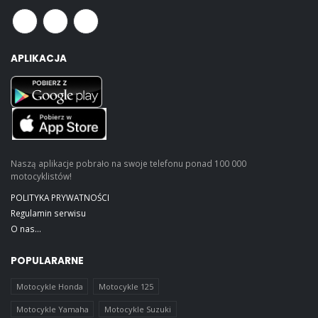
APLIKACJA
Naszą aplikacje pobrało na swoje telefonu ponad 100 000
motocyklistów!
POLITYKA PRYWATNOŚCI
Regulamin serwisu
O nas...
POPULARARNE
Motocykle Honda
Motocykle 125
Motocykle Yamaha
Motocykle Suzuki