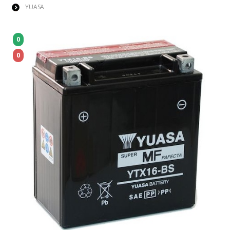
YUASA
0
0