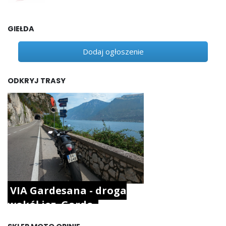
GIEŁDA
Dodaj ogłoszenie
ODKRYJ TRASY
VIA Gardesana - droga
wokół jez. Garda.