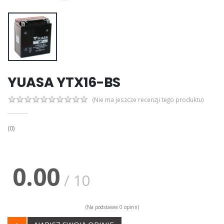
YUASA YTX16-BS
(Nie ma jeszcze recenzji tego produktu)
(0)
0.00
/ 10
(Na podstawie 0 opinii)