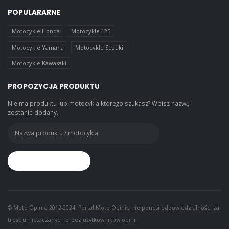
POPULARARNE
Motocykle Honda
Motocykle 125
Motocykle Yamaha
Motocykle Suzuki
Motocykle Kawasaki
PROPOZYCJA PRODUKTU
Nie ma produktu lub motocykla którego szukasz? Wpisz nazwę i
zostanie dodany.
© Moto Opinie 2012-2024. Portal Moto Opinie nie ponosi odpowiedzialności za
treść umieszczanych przez użytkowników opini.