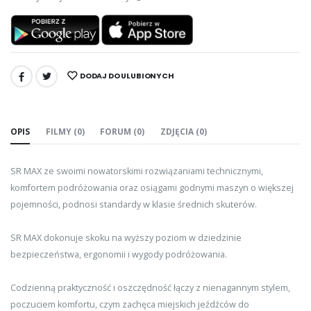
DODAJ DO ULUBIONYCH
UDOSTĘPNIJ:
OPIS
FILMY (0)
FORUM (0)
ZDJĘCIA (0)
SR MAX ze swoimi nowatorskimi rozwiązaniami technicznymi,
komfortem podróżowania oraz osiągami godnymi maszyn o większej
pojemności, podnosi standardy w klasie średnich skuterów.
SR MAX dokonuje skoku na wyższy poziom w dziedzinie
bezpieczeństwa, ergonomii i wygody podróżowania.
Codzienną praktyczność i oszczędność łączy z nienagannym stylem,
poczuciem komfortu, czym zachęca miejskich jeźdźców do