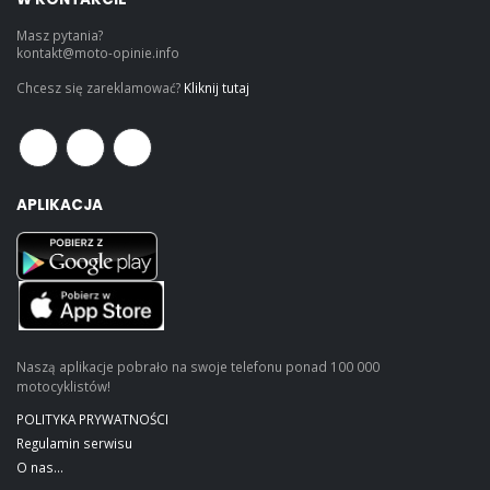
Masz pytania?
kontakt@moto-opinie.info
Chcesz się zareklamować?
Kliknij tutaj
APLIKACJA
Naszą aplikacje pobrało na swoje telefonu ponad 100 000
motocyklistów!
POLITYKA PRYWATNOŚCI
Regulamin serwisu
O nas...