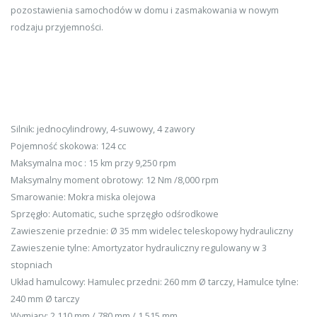
pozostawienia samochodów w domu i zasmakowania w nowym
rodzaju przyjemności.
Silnik: jednocylindrowy, 4-suwowy, 4 zawory
Pojemność skokowa: 124 cc
Maksymalna moc : 15 km przy 9,250 rpm
Maksymalny moment obrotowy: 12 Nm /8,000 rpm
Smarowanie: Mokra miska olejowa
Sprzęgło: Automatic, suche sprzęgło odśrodkowe
Zawieszenie przednie: Ø 35 mm widelec teleskopowy hydrauliczny
Zawieszenie tylne: Amortyzator hydrauliczny regulowany w 3
stopniach
Układ hamulcowy: Hamulec przedni: 260 mm Ø tarczy, Hamulce tylne:
240 mm Ø tarczy
Wymiary: 2,110 mm / 780 mm / 1,515 mm