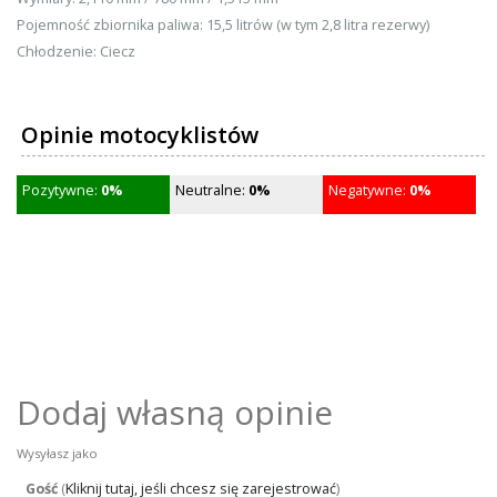
Pojemność zbiornika paliwa: 15,5 litrów (w tym 2,8 litra rezerwy)
Chłodzenie: Ciecz
Opinie motocyklistów
Pozytywne:
0%
Neutralne:
0%
Negatywne:
0%
Dodaj własną opinie
Wysyłasz jako
Gość
(
Kliknij tutaj, jeśli chcesz się zarejestrować
)