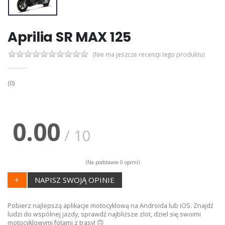
Aprilia SR MAX 125
(Nie ma jeszcze recenzji tego produktu)
(0)
0.00
/ 10
(Na podstawie 0 opinii)
+
NAPISZ SWOJĄ OPINIE
Pobierz najlepszą aplikacje motocyklową na Androida lub iOS. Znajdź
ludzi do wspólnej jazdy, sprawdź najbliższe zlot, dziel się swoimi
motocyklowymi fotami z trasy! 🙃