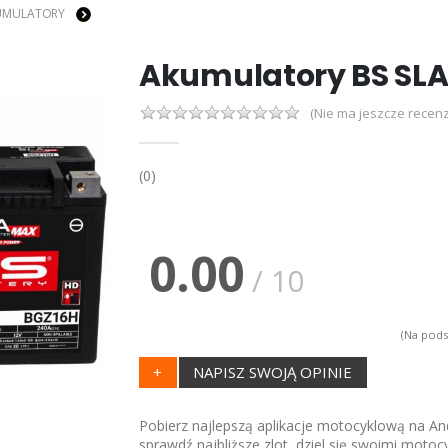
UMULATORY
Akumulatory BS SL
(Nie ma jeszcze recenz
(0)
0.00
/ 10
(Na pods
+
NAPISZ SWOJĄ OPINIE
Pobierz najlepszą aplikacje motocyklową na And
sprawdź najbliższe zlot, dziel się swoimi motoc