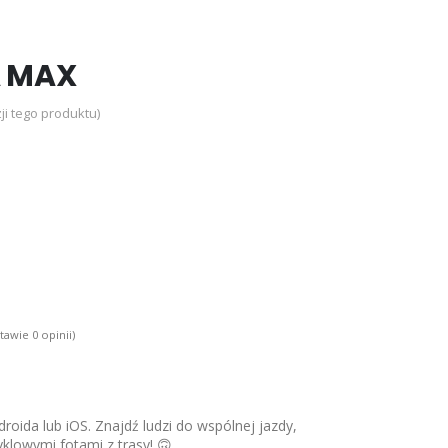
A MAX
ji tego produktu)
tawie 0 opinii)
roida lub iOS. Znajdź ludzi do wspólnej jazdy,
yklowymi fotami z trasy! 🙃