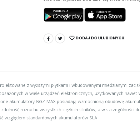
DODAJ DO ULUBIONYCH
UDOSTĘPNIJ:
ojektowane z wyższymi płytkami i wbudowanymi miedzianymi zacis
posażonych w wiele urządzeń elektronicznych, użytkowanych nawet 
lnione akumulatory BGZ MAX posiadają wzmocnioną obudowę akumulat
olność rozruchu wszystkich ciężkich silników, a w szczególności du
ość względem standardowych akumulatorów SLA