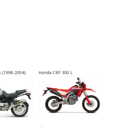
 (1998-2004)
Honda CRF 300 L
Interkom RX9
...