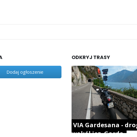
A
ODKRYJ TRASY
Dodaj ogłoszenie
VIA Gardesana - dro
wokół jez. Garda.