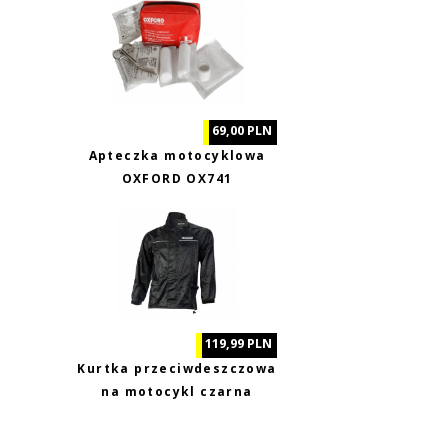
69,00 PLN
Apteczka motocyklowa
OXFORD OX741
119,99 PLN
Kurtka przeciwdeszczowa
na motocykl czarna
Biketec XL