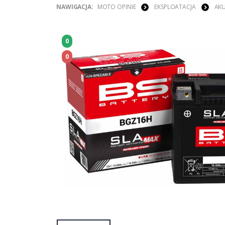
NAWIGACJA:
MOTO OPINIE
EKSPLOATACJA
AK
0
0