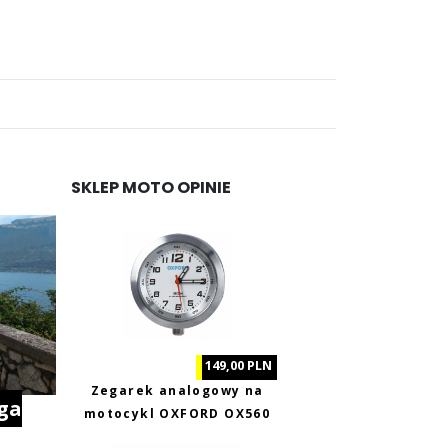
...
SKLEP MOTO OPINIE
149,00 PLN
Zegarek analogowy na
ga
motocykl OXFORD OX560