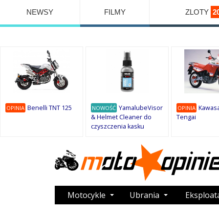
NEWSY
FILMY
ZLOTY
2
Benelli TNT 125
YamalubeVisor
Kawasa
OPINIA
NOWOŚĆ
OPINIA
& Helmet Cleaner do
Tengai
czyszczenia kasku
Motocykle
Ubrania
Eksploat