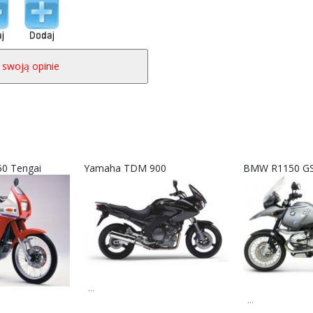
50 Tengai
Yamaha TDM 900
BMW R1150 GS
...
...