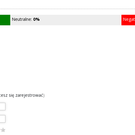
Neutralne:
0%
Nega
chcesz się zarejestrować
)