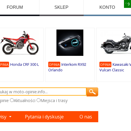
10
10
10
10
8
7
1
9
9
9
FORUM
SKLEP
KONTO
Honda CRF 300 L
Interkom RX92
Kawasaki 
PINIA
OPINIA
OPINIA
Orlando
Vulcan Classic
pinie
Aktualności
Miejsca i trasy
wisy
Pytania i dyskusje
O nas