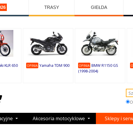
026
TRASY
GIEŁDA
ki KLR 650
Yamaha TDM 900
BMW R1150 GS
OPINIA
OPINIA
O
(1998-2004)
O
acyjne
Akcesoria motocyklowe
Sklepy i ser