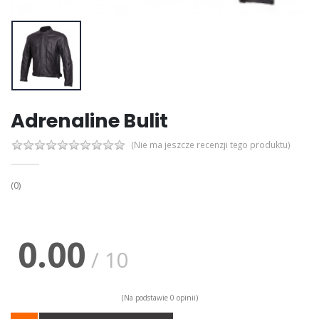
Adrenaline Bulit
(Nie ma jeszcze recenzji tego produktu)
(0)
0.00
/ 10
(Na podstawie 0 opinii)