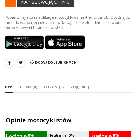
+
NAPISZ SWOJĄ OPINIE
Pobierz najlepszą aplikacje motocyklową na Androida lub iOS. Znajdź
ludzi do wspólnej jazdy, sprawdź najbliższe zlot, dziel się swoimi
motocyklowymi fotami z trasy! 🙃
DODAJ DO ULUBIONYCH
UDOSTĘPNIJ:
OPIS
FILMY (0)
FORUM (0)
ZDJĘCIA ()
Opinie motocyklistów
Pozytywne:
0%
Neutralne:
0%
Negatywne:
0%