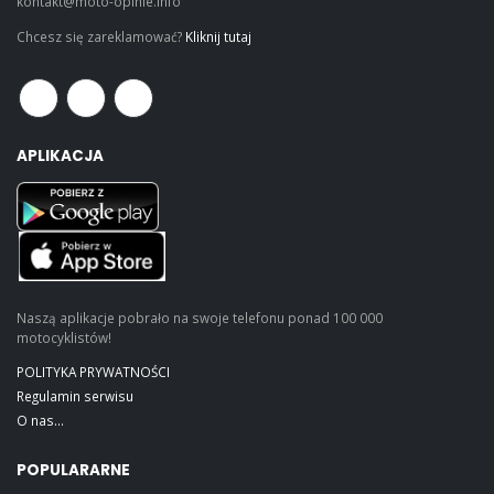
kontakt@moto-opinie.info
Chcesz się zareklamować?
Kliknij tutaj
APLIKACJA
Naszą aplikacje pobrało na swoje telefonu ponad 100 000
motocyklistów!
POLITYKA PRYWATNOŚCI
Regulamin serwisu
O nas...
POPULARARNE