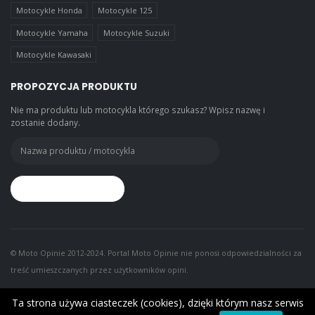
Motocykle Honda
Motocykle 125
Motocykle Yamaha
Motocykle Suzuki
Motocykle Kawasaki
PROPOZYCJA PRODUKTU
Nie ma produktu lub motocykla którego szukasz? Wpisz nazwę i
zostanie dodany.
© Moto Opinie 2012-2024. Portal Moto Opinie nie ponosi odpowiedzialności za
treść umieszczanych przez użytkowników opini.
Ta strona używa ciasteczek (cookies), dzięki którym nasz serwis