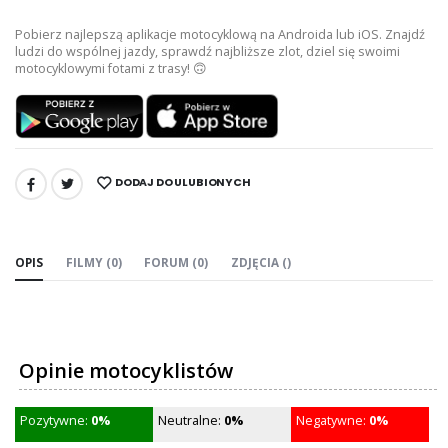
Pobierz najlepszą aplikacje motocyklową na Androida lub iOS. Znajdź
ludzi do wspólnej jazdy, sprawdź najbliższe zlot, dziel się swoimi
motocyklowymi fotami z trasy! 🙃
DODAJ DO ULUBIONYCH
UDOSTĘPNIJ:
OPIS
FILMY (0)
FORUM (0)
ZDJĘCIA ()
Opinie motocyklistów
Pozytywne:
0%
Neutralne:
0%
Negatywne:
0%