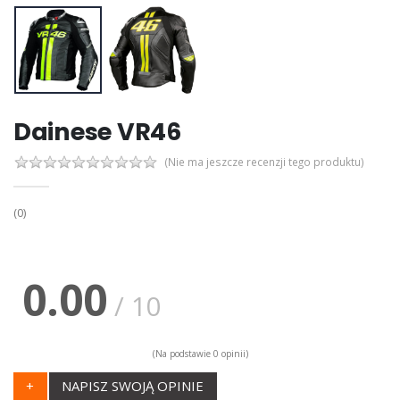
Dainese VR46
(Nie ma jeszcze recenzji tego produktu)
(0)
0.00
/ 10
(Na podstawie 0 opinii)
+
NAPISZ SWOJĄ OPINIE