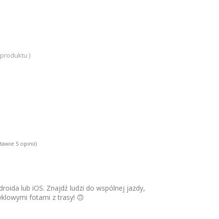
 produktu )
stawie
5
opinii)
roida lub iOS. Znajdź ludzi do wspólnej jazdy,
yklowymi fotami z trasy! 🙃