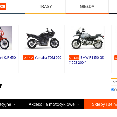
026
TRASY
GIEŁDA
ki KLR 650
Yamaha TDM 900
BMW R1150 GS
OPINIA
OPINIA
O
(1998-2004)
O
acyjne
Akcesoria motocyklowe
Sklepy i ser