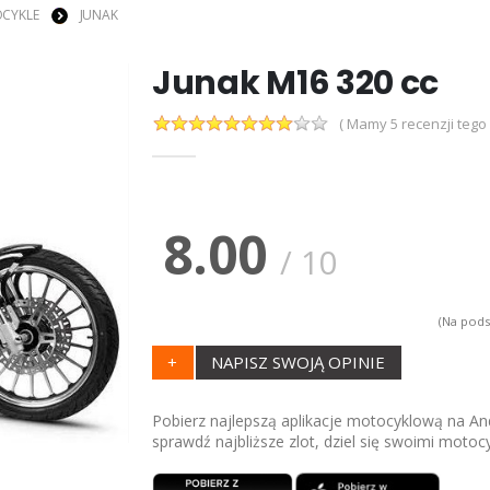
CYKLE
JUNAK
Junak M16 320 cc
( Mamy 5 recenzji tego
8.00
/
10
(Na pod
+
NAPISZ SWOJĄ OPINIE
Pobierz najlepszą aplikacje motocyklową na And
sprawdź najbliższe zlot, dziel się swoimi motoc