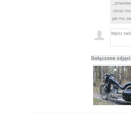
...zmienił
..teraz mo
jak mu zw
Dołączone zdjęci