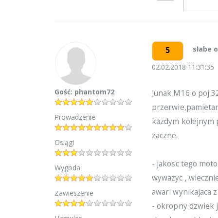
słabe o
5
02.02.2018 11:31:35
Gość: phantom72
Junak M16 o poj 3
przerwie,pamietam 
Prowadzenie
kazdym kolejnym p
zaczne.
Osiągi
- jakosc tego moto
Wygoda
wywazyc , wieczni
awari wynikajaca z
Zawieszenie
- okropny dzwiek 