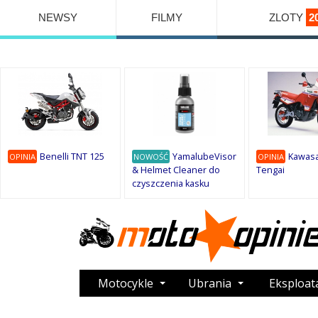
NEWSY
FILMY
ZLOTY
2
Benelli TNT 125
YamalubeVisor
Kawasa
OPINIA
NOWOŚĆ
OPINIA
& Helmet Cleaner do
Tengai
czyszczenia kasku
Motocykle
Ubrania
Eksploat