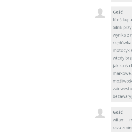
Gość
Ktoś kupu
Silnik pr
wynika z 
rzędówka 
motocykla
wtedy brz
jak ktoś c
markowe. 
możliwośc
zainwesto
bezawaryj
Gość
witam ...
razu zmien