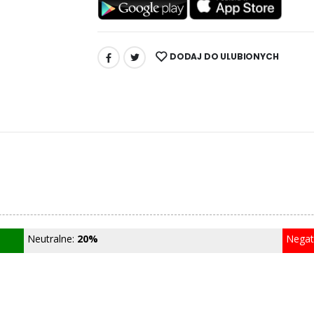
DODAJ DO ULUBIONYCH
UDOSTĘPNIJ:
Neutralne:
20%
Nega