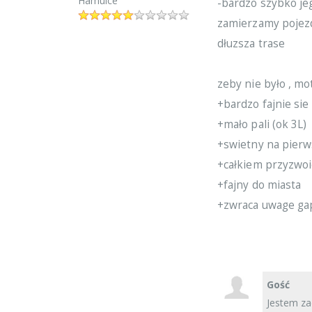
Hamulce
-bardzo szybko jeg
zamierzamy pojezd
dłuzsza trase
zeby nie było , mo
+bardzo fajnie sie
+mało pali (ok 3L)
+swietny na pierws
+całkiem przyzwoi
+fajny do miasta
+zwraca uwage ga
Gość
Jestem za