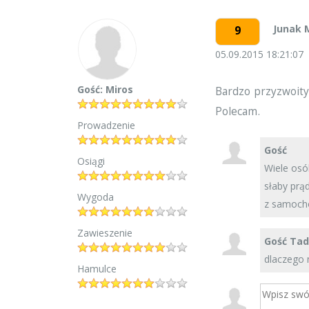
Junak 
9
05.09.2015 18:21:07
Gość: Miros
Bardzo przyzwoity
Polecam.
Prowadzenie
Gość
Osiągi
Wiele osó
słaby prą
Wygoda
z samoch
Zawieszenie
Gość Ta
dlaczego 
Hamulce