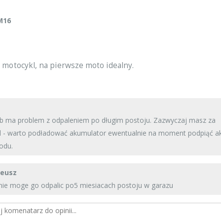
M16
 motocykl, na pierwsze moto idealny.
b ma problem z odpaleniem po długim postoju. Zazwyczaj masz za
d - warto podładować akumulator ewentualnie na moment podpiąć 
odu.
deusz
nie moge go odpalic po5 miesiacach postoju w garazu