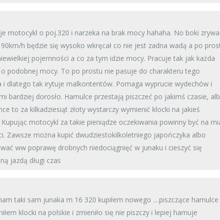
je motocykl o poj.320 i narzeka na brak mocy hahaha. No boki zrywać
zy 90km/h będzie się wysoko wkręcał co nie jest zadna wadą a po pros
niewielkiej pojemności a co za tym idzie mocy. Pracuje tak jak każda
o podobnej mocy. To po prostu nie pasuje do charakteru tego
 i dlatego tak irytuje malkontentów. Pomaga wyprucie wydechów i
mi bardziej dorosło. Hamulce przestają piszczeć po jakimś czasie, al
hce to za kilkadziesiąt złoty wystarczy wymienić klocki na jakieś
Kupując motocykl za takie pieniądze oczekiwania powinny być na mi
i. Zawsze można kupić dwudziestokilkoletniego japończyka albo
wać ww poprawę drobnych niedociągnięć w junaku i cieszyć się
ną jazdą długi czas
.mam taki sam junaka m 16 320 kupiłem nowego ....piszczące hamulce
iłem klocki na polskie i zmieniło się nie piszczy i lepiej hamuje