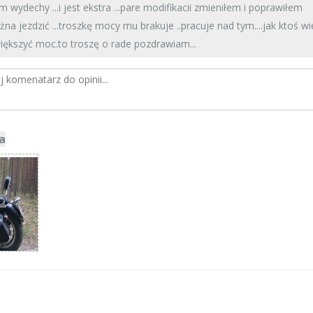
em wydechy ...i jest ekstra ...pare modifikacii zmieniłem i poprawiłem
żna jezdzić ...troszkę mocy mu brakuje ..pracuje nad tym....jak ktoś wi
iększyć moc.to troszę o rade pozdrawiam...
a