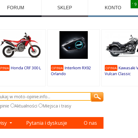
10
10
10
10
8
7
1
9
9
9
FORUM
SKLEP
KONTO
Honda CRF 300 L
Interkom RX92
Kawasaki 
PINIA
OPINIA
OPINIA
Orlando
Vulcan Classic
pinie
Aktualności
Miejsca i trasy
wisy
Pytania i dyskusje
O nas