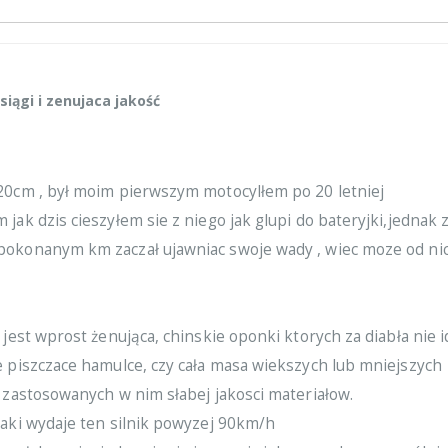
siągi i zenujaca jakość
20cm , był moim pierwszym motocylłem po 20 letniej
jak dzis cieszyłem sie z niego jak glupi do bateryjki,jednak 
okonanym km zaczał ujawniac swoje wady , wiec moze od ni
 jest wprost żenująca, chinskie oponki ktorych za diabła nie i
e piszczace hamulce, czy cała masa wiekszych lub mniejszych
 zastosowanych w nim słabej jakosci materiałow.
jaki wydaje ten silnik powyzej 90km/h