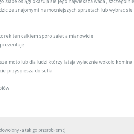
o słabe osiągi okazuja sie jego najwieksza wada , szczególnie 
zic ze znajomymi na mocniejszych sprzetach lub wybrac sie
torek ten całkiem sporo zalet a mianowicie
 prezentuje
ze moto lub dla ludzi którzy lataja wyłacznie wokoło komina
cie przyspiesza do setki
piów
dowolony -a tak go przerobiłem :)