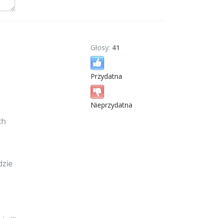
Głosy:
41
Przydatna
Nieprzydatna
z
ch
dzie