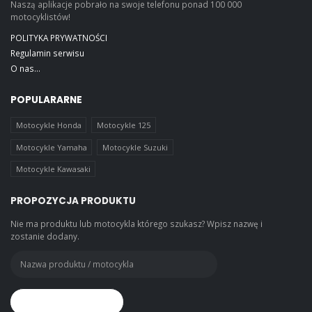
Naszą aplikacje pobrało na swoje telefonu ponad 100 000
motocyklistów!
POLITYKA PRYWATNOŚCI
Regulamin serwisu
O nas...
POPULARARNE
Motocykle Honda
Motocykle 125
Motocykle Yamaha
Motocykle Suzuki
Motocykle Kawasaki
PROPOZYCJA PRODUKTU
Nie ma produktu lub motocykla którego szukasz? Wpisz nazwę i
zostanie dodany.