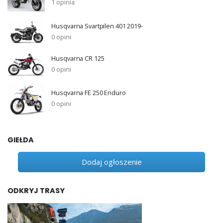
1 opinia
Husqvarna Svartpilen 401 2019-
0 opini
Husqvarna CR 125
0 opini
Husqvarna FE 250 Enduro
0 opini
GIEŁDA
Dodaj ogłoszenie
ODKRYJ TRASY