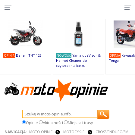
10
10
10
10
8
7
1
9
9
9
Benelli TNT 125
YamalubeVisor &
Kawasak
OPINIA
NOWOŚĆ
OPINIA
Helmet Cleaner do
Tengai
czyszczenia kasku
Opinie
Aktualności
Miejsca i trasy
NAWIGACJA:
MOTO OPINIE
MOTOCYKLE
CROSS/ENDURO/SM