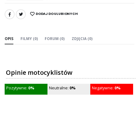
DODAJ DO ULUBIONYCH
UDOSTĘPNIJ:
OPIS
FILMY (0)
FORUM (0)
ZDJĘCIA (0)
Opinie motocyklistów
Pozytywne:
0%
Neutralne:
0%
Negatywne:
0%