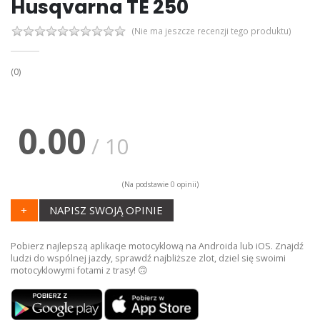
Husqvarna TE 250
(Nie ma jeszcze recenzji tego produktu)
(0)
0.00
/ 10
(Na podstawie 0 opinii)
+
NAPISZ SWOJĄ OPINIE
Pobierz najlepszą aplikacje motocyklową na Androida lub iOS. Znajdź
ludzi do wspólnej jazdy, sprawdź najbliższe zlot, dziel się swoimi
motocyklowymi fotami z trasy! 🙃