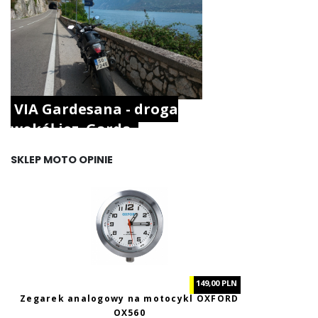
VIA Gardesana - droga
wokół jez. Garda.
SKLEP MOTO OPINIE
149,00 PLN
Zegarek analogowy na motocykl OXFORD
OX560