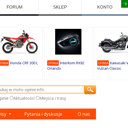
10
10
10
10
8
7
1
9
9
9
FORUM
SKLEP
KONTO
Honda CRF 300 L
Interkom RX92
Kawasaki 
PINIA
OPINIA
OPINIA
Orlando
Vulcan Classic
pinie
Aktualności
Miejsca i trasy
wisy
Pytania i dyskusje
O nas