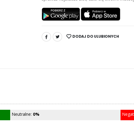
DODAJ DO ULUBIONYCH
UDOSTĘPNIJ:
Neutralne:
0%
Nega