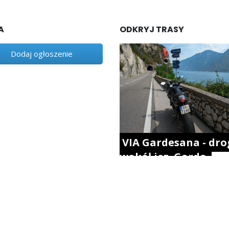
A
ODKRYJ TRASY
Dodaj ogłoszenie
VIA Gardesana - dro
wokół jez. Garda.