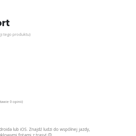
ort
ji tego produktu)
tawie 0 opinii)
roida lub iOS. Znajdź ludzi do wspólnej jazdy,
yklowymi fotami z trasy! 🙃