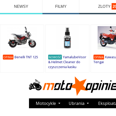
NEWSY
FILMY
ZLOTY
2
Benelli TNT 125
YamalubeVisor
Kawasa
OPINIA
NOWOŚĆ
OPINIA
& Helmet Cleaner do
Tengai
czyszczenia kasku
Motocykle
Ubrania
Eksploat