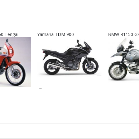
50 Tengai
Yamaha TDM 900
BMW R1150 GS
...
...