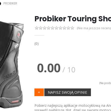
PROBIKER
Probiker Touring Sh
(Nie ma jeszcze recenz
(0)
0.00
/ 10
(Na pods
+
NAPISZ SWOJĄ OPINIE
Pobierz najlepszą aplikacje motocyklową na And
sprawdź najbliższe zlot, dziel się swoimi motoc