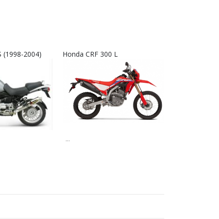
 (1998-2004)
Honda CRF 300 L
Interkom RX9
...
...