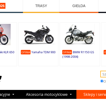
026
TRASY
GIEŁDA
ki KLR 650
Yamaha TDM 900
BMW R1150 GS
OPINIA
OPINIA
O
(1998-2004)
O
acyjne
Akcesoria motocyklowe
Sklepy i ser