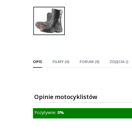
OPIS
FILMY (0)
FORUM (0)
ZDJĘCIA ()
Opinie motocyklistów
Pozytywne:
0%