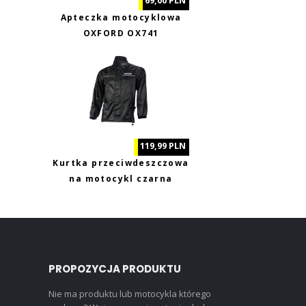
69,00 PLN
Apteczka motocyklowa
OXFORD OX741
119,99 PLN
Kurtka przeciwdeszczowa
na motocykl czarna
Biketec XL
PROPOZYCJA PRODUKTU
Nie ma produktu lub motocykla którego