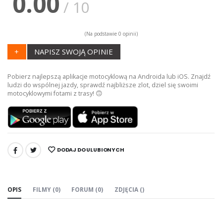
0.00
/ 10
(Na podstawie 0 opinii)
+
NAPISZ SWOJĄ OPINIE
Pobierz najlepszą aplikacje motocyklową na Androida lub iOS. Znajdź
ludzi do wspólnej jazdy, sprawdź najbliższe zlot, dziel się swoimi
motocyklowymi fotami z trasy! 🙃
DODAJ DO ULUBIONYCH
UDOSTĘPNIJ:
OPIS
FILMY (0)
FORUM (0)
ZDJĘCIA ()