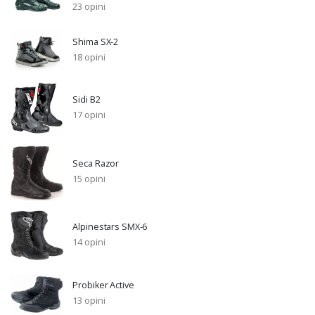
23 opini
Shima SX-2
18 opini
Sidi B2
17 opini
Seca Razor
15 opini
Alpinestars SMX-6
14 opini
Probiker Active
13 opini