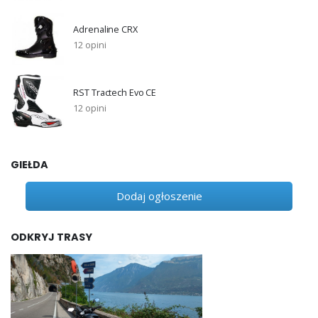
Adrenaline CRX
12 opini
RST Tractech Evo CE
12 opini
GIEŁDA
Dodaj ogłoszenie
ODKRYJ TRASY