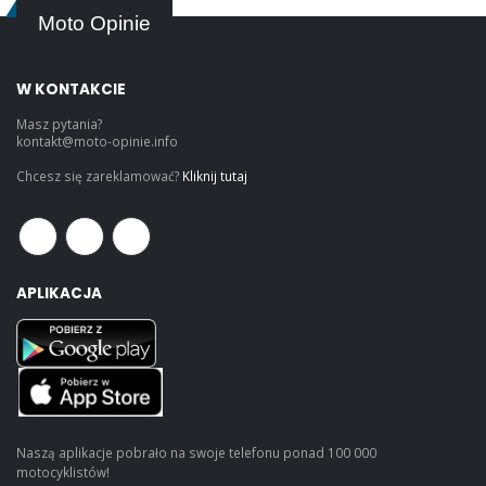
Moto Opinie
W KONTAKCIE
Masz pytania?
kontakt@moto-opinie.info
Chcesz się zareklamować?
Kliknij tutaj
APLIKACJA
Naszą aplikacje pobrało na swoje telefonu ponad 100 000
motocyklistów!