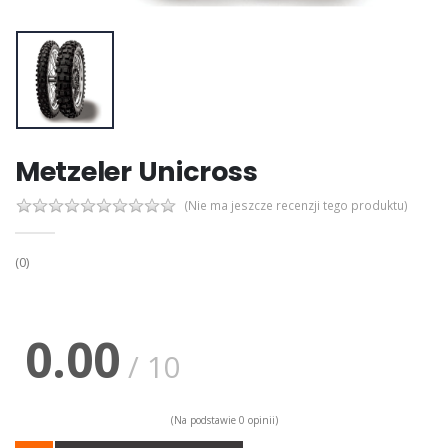
Metzeler Unicross
(Nie ma jeszcze recenzji tego produktu)
(0)
0.00
/ 10
(Na podstawie 0 opinii)