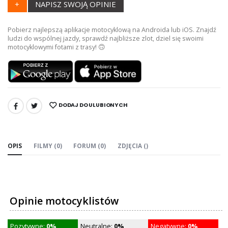
+
NAPISZ SWOJĄ OPINIE
Pobierz najlepszą aplikacje motocyklową na Androida lub iOS. Znajdź
ludzi do wspólnej jazdy, sprawdź najbliższe zlot, dziel się swoimi
motocyklowymi fotami z trasy! 🙃
DODAJ DO ULUBIONYCH
UDOSTĘPNIJ:
OPIS
FILMY (0)
FORUM (0)
ZDJĘCIA ()
Opinie motocyklistów
Pozytywne:
0%
Neutralne:
0%
Negatywne:
0%