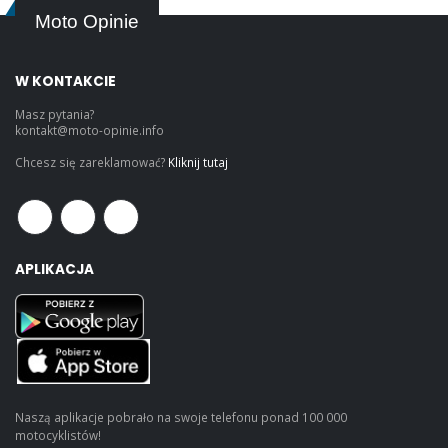
Moto Opinie
W KONTAKCIE
Masz pytania?
kontakt@moto-opinie.info
Chcesz się zareklamować?
Kliknij tutaj
APLIKACJA
Naszą aplikacje pobrało na swoje telefonu ponad 100 000
motocyklistów!