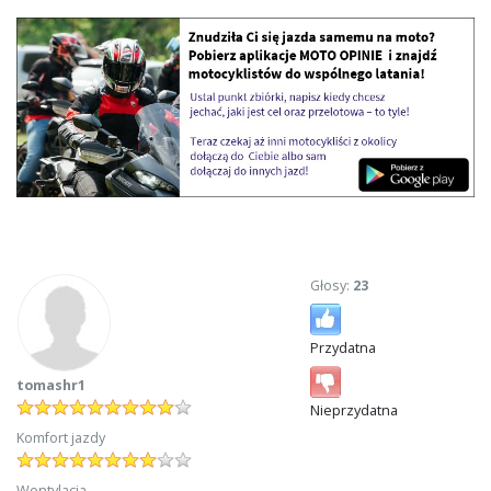
Głosy:
23
Przydatna
tomashr1
Nieprzydatna
Komfort jazdy
Wentylacja