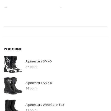
...
...
PODOBNE
Alpinestars SMX-5
27 opini
Alpinestars SMX-6
14 opini
Alpinestars Web Gore-Tex
11 opini