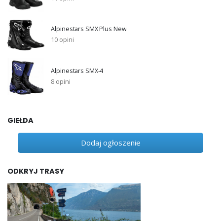
Alpinestars SMX Plus New
10 opini
Alpinestars SMX-4
8 opini
GIEŁDA
Dodaj ogłoszenie
ODKRYJ TRASY