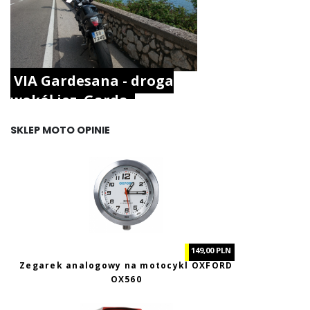
VIA Gardesana - droga
wokół jez. Garda.
SKLEP MOTO OPINIE
149,00 PLN
Zegarek analogowy na motocykl OXFORD
OX560