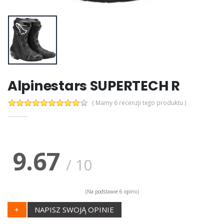
Alpinestars SUPERTECH R
( Mamy 6 recenzji tego produktu )
9.67
/
10
(Na podstawie
6
opinii)
+
NAPISZ SWOJĄ OPINIE