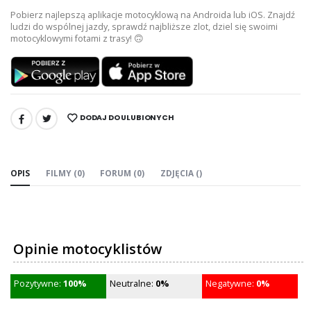
Pobierz najlepszą aplikacje motocyklową na Androida lub iOS. Znajdź
ludzi do wspólnej jazdy, sprawdź najbliższe zlot, dziel się swoimi
motocyklowymi fotami z trasy! 🙃
DODAJ DO ULUBIONYCH
UDOSTĘPNIJ:
OPIS
FILMY (0)
FORUM (0)
ZDJĘCIA ()
Opinie motocyklistów
Pozytywne:
100%
Neutralne:
0%
Negatywne:
0%