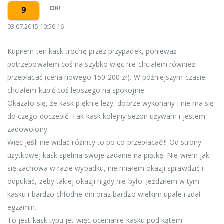
OK!
9
03.07.2015 10:50:16
Kupiłem ten kask trochę przez przypadek, ponieważ
potrzebowałem coś na szybko więc nie chciałem również
przepłacać (cena nowego 150-200 zł). W późniejszym czasie
chciałem kupić coś lepszego na spokojnie.
Okazało się, że kask pięknie leży, dobrze wykonany i nie ma się
do czego doczepić. Tak kask kolejny sezon używam i jestem
zadowolony.
Więc jeśli nie widać różnicy to po co przepłacać!!! Od strony
użytkowej kask spełnia swoje zadanie na piątkę. Nie wiem jak
się zachowa w razie wypadku, nie miałem okazji sprawdzić i
odpukać, żeby takiej okazji nigdy nie było. Jeździłem w tym
kasku i bardzo chłodne dni oraz bardzo wielkim upale i zdał
egzamin.
To jest kask typu jet więc ocenianie kasku pod kątem