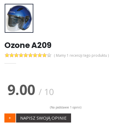
Ozone A209
( Mamy 1 recenzji tego produktu )
9.00
/
10
(Na podstawie
1
opinii)
+
NAPISZ SWOJĄ OPINIE