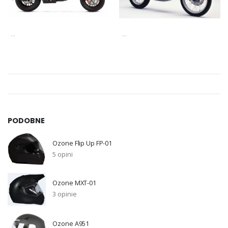
...
...
PODOBNE
Ozone Flip Up FP-01
5 opini
Ozone MXT-01
3 opinie
Ozone A951