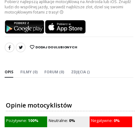
Pobierz najlepszą aplikacje motocyklową na Androida lub iOS. Znajdź
ludzi do wspólnej jazdy, sprawdź najbliższe zlot, dziel się swoimi
motocyklowymi fotami z trasy! 🙃
DODAJ DO ULUBIONYCH
UDOSTĘPNIJ:
OPIS
FILMY (0)
FORUM (0)
ZDJĘCIA ()
Opinie motocyklistów
Pozytywne:
100%
Neutralne:
0%
Negatywne:
0%