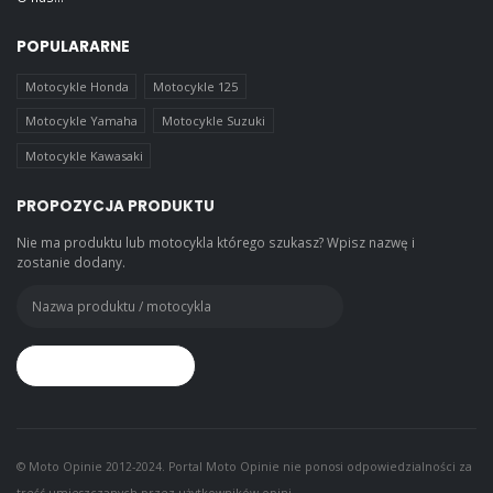
POPULARARNE
Motocykle Honda
Motocykle 125
Motocykle Yamaha
Motocykle Suzuki
Motocykle Kawasaki
PROPOZYCJA PRODUKTU
Nie ma produktu lub motocykla którego szukasz? Wpisz nazwę i
zostanie dodany.
© Moto Opinie 2012-2024. Portal Moto Opinie nie ponosi odpowiedzialności za
treść umieszczanych przez użytkowników opini.