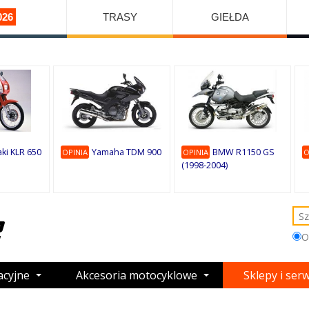
026
TRASY
GIEŁDA
ki KLR 650
Yamaha TDM 900
BMW R1150 GS
OPINIA
OPINIA
O
(1998-2004)
O
acyjne
Akcesoria motocyklowe
Sklepy i ser