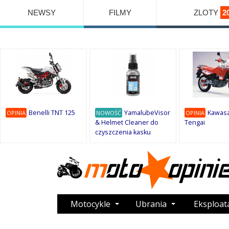
NEWSY
FILMY
ZLOTY
2
Benelli TNT 125
YamalubeVisor
Kawasa
OPINIA
NOWOŚĆ
OPINIA
& Helmet Cleaner do
Tengai
czyszczenia kasku
Motocykle
Ubrania
Eksploat