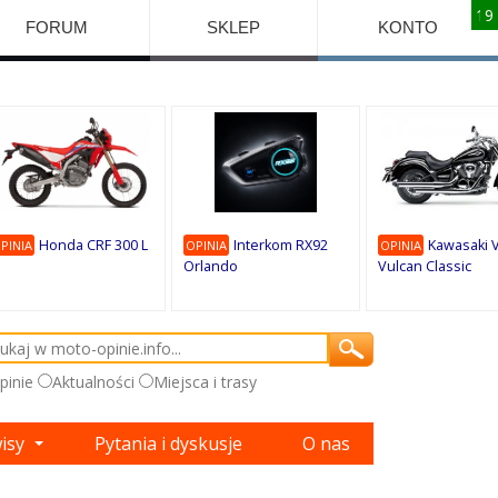
10
10
10
10
8
7
1
9
9
9
FORUM
SKLEP
KONTO
Honda CRF 300 L
Interkom RX92
Kawasaki 
PINIA
OPINIA
OPINIA
Orlando
Vulcan Classic
pinie
Aktualności
Miejsca i trasy
wisy
Pytania i dyskusje
O nas