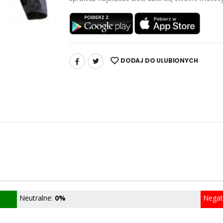
DODAJ DO ULUBIONYCH
UDOSTĘPNIJ:
Neutralne:
0%
Nega