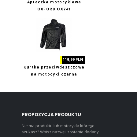
Apteczka motocyklowa
OXFORD OX741
119,99 PLN
Kurtka przeciwdeszczowa
na motocykl czarna
Biketec XL
PROPOZYCJA PRODUKTU
Nie ma produktu lub motocykla którego
szukasz? Wpisz nazwę i zostanie dodany.