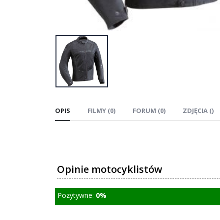
OPIS
FILMY (0)
FORUM (0)
ZDJĘCIA ()
Opinie motocyklistów
Pozytywne:
0%