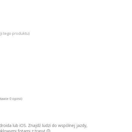
ji tego produktu)
tawie 0 opinii)
roida lub iOS. Znajdź ludzi do wspólnej jazdy,
yklowymi fotami z trasy! 🙃