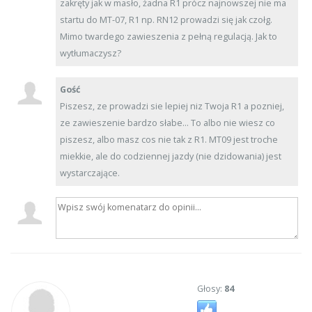
zakręty jak w masło, żadna R1 prócz najnowszej nie ma
startu do MT-07, R1 np. RN12 prowadzi się jak czołg.
Mimo twardego zawieszenia z pełną regulacją. Jak to
wytłumaczysz?
Gość
Piszesz, ze prowadzi sie lepiej niz Twoja R1 a pozniej,
ze zawieszenie bardzo słabe... To albo nie wiesz co
piszesz, albo masz cos nie tak z R1. MT09 jest troche
miekkie, ale do codziennej jazdy (nie dzidowania) jest
wystarczające.
Głosy:
84