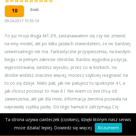
Gość
10
09.24.2017 15:35:14
To już moja druga MT-09, zastanawiałem się czy nie zmienić
na inny model, ale po kilku jazdach stwierdziłem, że nic bardziej
uniwersalnego nie ma. Fantastyczne przyspieszenia, na każdym
biegu i w pełnym zakresie obrotów. Bardzo wygodna pozycja,
wyprostowana, siedzisz wysoko, przez co w korkach, na
drodze widzisz znacznie więcej, możesz szybciej reagować na
to co się dzieje. Mało pali, jak nie pałujesz to spokojnie 4 l, a
jak chcesz pocisnąć to max 6 l. Nie wiem co inni chcą od
zawieszenia, ale jak dla mnie, informacja zwrotna pozwala na
naprawdę szybką jazdę. Do tego hamulce zatrzymają Cię
zawsze gdy o tym pomyślisz i zechcesz :)
Ta strona używa ciasteczek (cookies), dzięki którym nasz serwis
może działać lepiej.
Dowiedz się więcej
Rozumiem
Gość