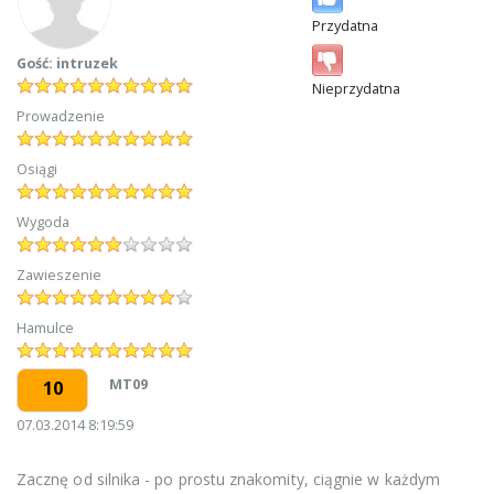
Przydatna
Gość: intruzek
Nieprzydatna
Prowadzenie
Osiągi
Wygoda
Zawieszenie
Hamulce
MT09
10
07.03.2014 8:19:59
Zacznę od silnika - po prostu znakomity, ciągnie w każdym