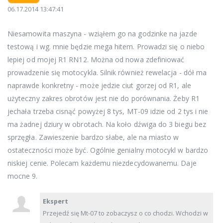
06.17.2014 13:47:41
Niesamowita maszyna - wziąłem go na godzinke na jazde
testową i wg. mnie będzie mega hitem. Prowadzi się o niebo
lepiej od mojej R1 RN12. Można od nowa zdefiniować
prowadzenie się motocykla. Silnik również rewelacja - dół ma
naprawde konkretny - może jedzie ciut gorzej od R1, ale
użyteczny zakres obrotów jest nie do porównania. Żeby R1
jechała trzeba cisnąć powyżej 8 tys, MT-09 idzie od 2 tys i nie
ma żadnej dziury w obrotach. Na koło dźwiga do 3 biegu bez
sprzęgła. Zawieszenie bardzo słabe, ale na miasto w
ostateczności może być. Ogólnie genialny motocykl w bardzo
niskiej cenie. Polecam każdemu niezdecydowanemu. Daje
mocne 9.
Ekspert
Przejedź się Mt-07 to zobaczysz o co chodzi. Wchodzi w