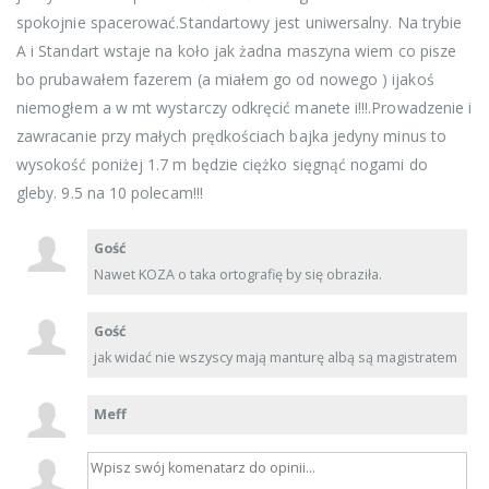
spokojnie spacerować.Standartowy jest uniwersalny. Na trybie
A i Standart wstaje na koło jak żadna maszyna wiem co pisze
bo prubawałem fazerem (a miałem go od nowego ) ijakoś
niemogłem a w mt wystarczy odkręcić manete i!!!.Prowadzenie i
zawracanie przy małych prędkościach bajka jedyny minus to
wysokość poniżej 1.7 m będzie ciężko sięgnąć nogami do
gleby. 9.5 na 10 polecam!!!
Gość
Nawet KOZA o taka ortografię by się obraziła.
Gość
jak widać nie wszyscy mają manturę albą są magistratem
Meff