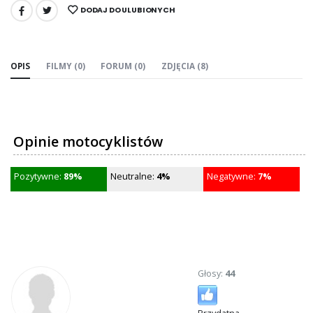
DODAJ DO ULUBIONYCH
UDOSTĘPNIJ:
OPIS
FILMY (0)
FORUM (0)
ZDJĘCIA (8)
Opinie motocyklistów
Pozytywne:
89%
Neutralne:
4%
Negatywne:
7%
Głosy:
44