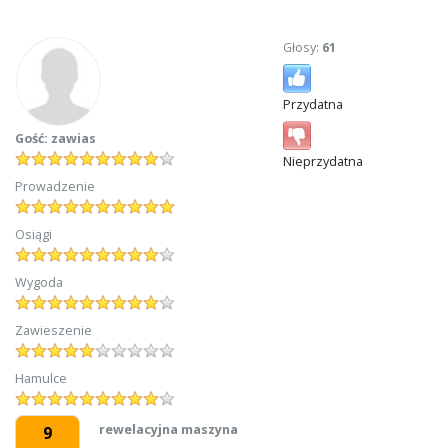
Głosy:
61
Przydatna
Gość: zawias
Nieprzydatna
Prowadzenie
Osiągi
Wygoda
Zawieszenie
Hamulce
rewelacyjna maszyna
9