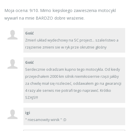
Moja ocena: 9/10. Mimo kiepskiego zawieszenia motocykl
wywarł na mnie BARDZO dobre wrażenie.
Gość
Zmień układ wydechowy na SC project... szaleństwo a
rzęzienie zmieni sie w ryk prze okrutnie głośny
Gość
Serdecznie odradzam kupno tego motocykla. Od kiedy
przejechałem 2000 km silnik niemiłosiernie rzęzi jakby
za chwilę miał się rozlecieć, oddawałem go na gwarancji
4 razy ale serwis nie potrafi tego naprawić. Krótko
SZAJS!!!
igi
" niesamowity winik " :D