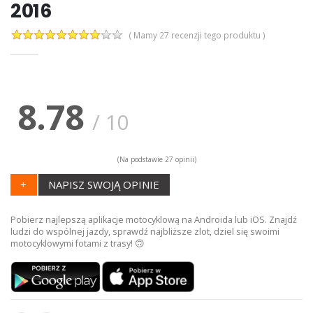
2016
( Mamy 27 recenzji tego produktu )
8.78
/
10
(Na podstawie
27
opinii)
+
NAPISZ SWOJĄ OPINIE
Pobierz najlepszą aplikacje motocyklową na Androida lub iOS. Znajdź
ludzi do wspólnej jazdy, sprawdź najbliższe zlot, dziel się swoimi
motocyklowymi fotami z trasy! 🙃