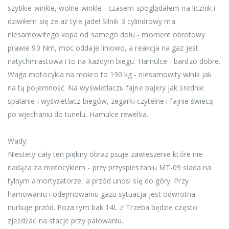
szybkie winkle, wolne winkle - czasem spoglądałem na licznik i
dziwiłem się że aż tyle jade! Silnik 3 cylindrowy ma
niesamowitego kopa od samego dołu - moment obrotowy
prawie 90 Nm, moc oddaje liniowo, a reakcja na gaz jest
natychmiastowa i to na każdym biegu. Hamulce - bardzo dobre.
Waga motocykla na mokro to 190 kg - niesamowity winik jak
na tą pojemność. Na wyświetlaczu fajne bajery jak średnie
spalanie i wyświetlacz biegów, zegarki czytelne i fajnie świecą
po wjechaniu do tunelu. Hamulce rewelka.
Wady:
Niestety cały ten piękny obraz psuje zawieszenie które nie
nadąża za motocyklem - przy przyspieszaniu MT-09 siada na
tylnym amortyzatorze, a przód unosi się do góry. Przy
hamowaniu i odejmowaniu gazu sytuacja jest odwrotna -
nurkuje przód. Poza tym bak 14L :/ Trzeba będzie często
zjeżdżać na stacje przy pałowaniu.