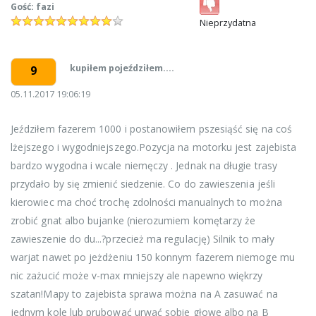
Gość: fazi
Nieprzydatna
kupiłem pojeździłem....
9
05.11.2017 19:06:19
Jeździłem fazerem 1000 i postanowiłem pszesiąść się na coś
lżejszego i wygodniejszego.Pozycja na motorku jest zajebista
bardzo wygodna i wcale niemęczy . Jednak na długie trasy
przydało by się zmienić siedzenie. Co do zawieszenia jeśli
kierowiec ma choć trochę zdolności manualnych to można
zrobić gnat albo bujanke (nierozumiem komętarzy że
zawieszenie do du...?przecież ma regulację) Silnik to mały
warjat nawet po jeżdżeniu 150 konnym fazerem niemoge mu
nic zażucić może v-max mniejszy ale napewno więkrzy
szatan!Mapy to zajebista sprawa można na A zasuwać na
jednym kole lub prubować urwać sobie głowe albo na B