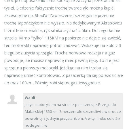
Choć po doposażeniu cena spokojnie zaczyna przekraczać 40
tyś zł. Siedzenie faktycznie trochę twarde ale można kupić
akcesoryjne np. Shad'a. Zawieszenie, szczególnie przednie
trochę Japończykom nie wyszło. Na dedykowanym Akrapovicu
brzmi fenomenalnie, ryk silnika słychać z 5km. Do tego ładnie
strzela. Mimo "tylko" 115KM na papierze nie dajcie się zwieść,
ten motocykl naprawdę potrafi zadziwić. Wskakuje na kolo z 3
biegu bez użycia sprzęgła. Trochę nerwowa reakcja na gaz
powoduje, że musisz naprawdę mieć pewną rękę. To nie jest
sprzęt na pierwszy motocykl. Jeżdżąc na nim trzeba się
naprawdę umieć kontrolować. Z pasażerką da się pojeździć ale
do max 100km. Później robi się mega niewygodnie.
Waldi
Ja tym motocyklem na strzal z pasarzerką z Brzegu do
Makarskiej 1350 km. Zmeczeni ale szczesliwi a w drodze
powrotnej z jednym przystankiem. A w tym roku solo 2 x
noclegiem .w