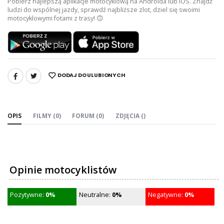
Pobierz najlepszą aplikacje motocyklową na Androida lub iOS. Znajdź
ludzi do wspólnej jazdy, sprawdź najbliższe zlot, dziel się swoimi
motocyklowymi fotami z trasy! 🙃
DODAJ DO ULUBIONYCH
UDOSTĘPNIJ:
OPIS
FILMY (0)
FORUM (0)
ZDJĘCIA ()
Opinie motocyklistów
Pozytywne:
0%
Neutralne:
0%
Negatywne:
0%