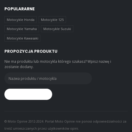
POPULARARNE
Motocykle Honda
Motocykle 125
Motocykle Yamaha
Motocykle Suzuki
Motocykle Kawasaki
PROPOZYCJA PRODUKTU
Nie ma produktu lub motocykla którego szukasz? Wpisz nazwę i
zostanie dodany.
© Moto Opinie 2012-2024. Portal Moto Opinie nie ponosi odpowiedzialności za
treść umieszczanych przez użytkowników opini.