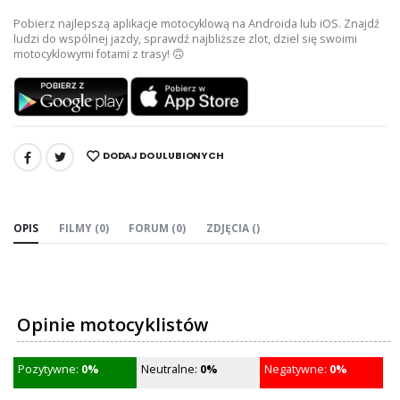
Pobierz najlepszą aplikacje motocyklową na Androida lub iOS. Znajdź
ludzi do wspólnej jazdy, sprawdź najbliższe zlot, dziel się swoimi
motocyklowymi fotami z trasy! 🙃
DODAJ DO ULUBIONYCH
UDOSTĘPNIJ:
OPIS
FILMY (0)
FORUM (0)
ZDJĘCIA ()
Opinie motocyklistów
Pozytywne:
0%
Neutralne:
0%
Negatywne:
0%