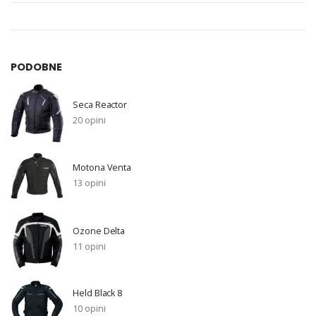
PODOBNE
Seca Reactor
20 opini
Motona Venta
13 opini
Ozone Delta
11 opini
Held Black 8
10 opini