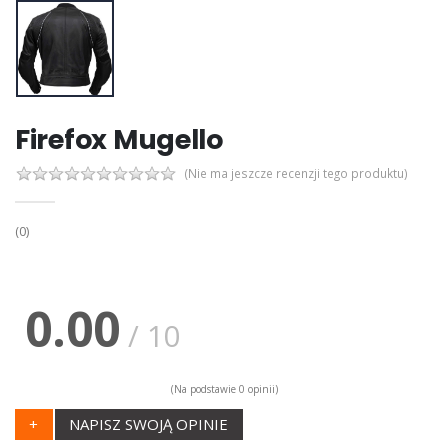
Firefox Mugello
(Nie ma jeszcze recenzji tego produktu)
(0)
0.00
/ 10
(Na podstawie 0 opinii)
+
NAPISZ SWOJĄ OPINIE