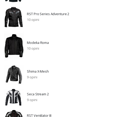
RST Pro Series Adventure 2
10 opini
Modeka Roma
10 opini
Shima X-Mesh
9 opini
Seca Stream 2
9 opini
RST Ventilator III