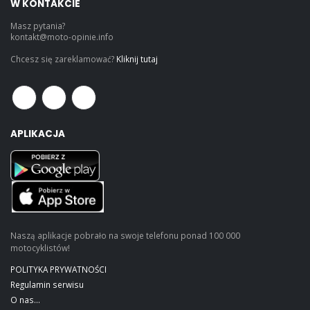
W KONTAKCIE
Masz pytania?
kontakt@moto-opinie.info
Chcesz się zareklamować?
Kliknij tutaj
APLIKACJA
Naszą aplikacje pobrało na swoje telefonu ponad 100 000
motocyklistów!
POLITYKA PRYWATNOŚCI
Regulamin serwisu
O nas...