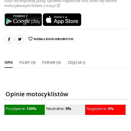
ludzi do wspólnej jazdy, sprawdź najbliższe zlot, dziel się swoimi
motocyklowymi fotami z trasy! 🙃
DODAJ DO ULUBIONYCH
UDOSTĘPNIJ:
OPIS
FILMY (0)
FORUM (0)
ZDJĘCIA ()
Opinie motocyklistów
Pozytywne:
100%
Neutralne:
0%
Negatywne:
0%