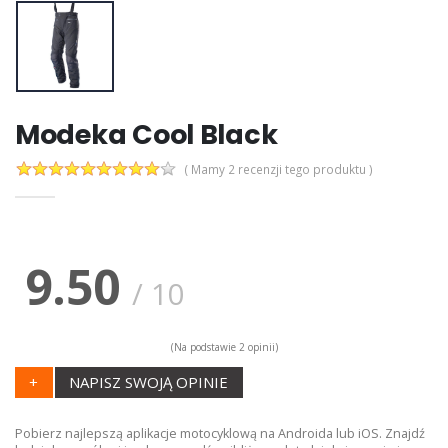
Modeka Cool Black
( Mamy 2 recenzji tego produktu )
9.50
/
10
(Na podstawie
2
opinii)
+
NAPISZ SWOJĄ OPINIE
Pobierz najlepszą aplikacje motocyklową na Androida lub iOS. Znajdź