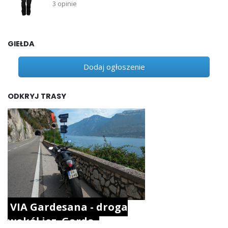
3 opinie
GIEŁDA
Dodaj ogłoszenie
ODKRYJ TRASY
VIA Gardesana - droga
wokół jez. Garda.