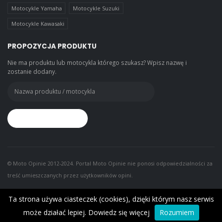
Motocykle Yamaha
Motocykle Suzuki
Motocykle Kawasaki
PROPOZYCJA PRODUKTU
Nie ma produktu lub motocykla którego szukasz? Wpisz nazwę i
zostanie dodany.
© Moto Opinie 2012-2024. Portal Moto Opinie nie ponosi odpowiedzialności za
treść umieszczanych przez użytkowników opini.
Ta strona używa ciasteczek (cookies), dzięki którym nasz serwis
może działać lepiej.
Dowiedz się więcej
Rozumiem