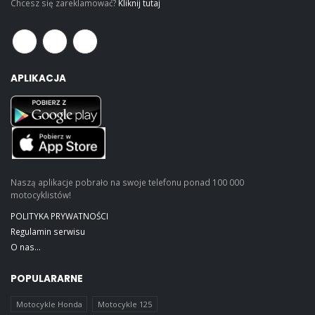
Chcesz się zareklamować?
Kliknij tutaj
APLIKACJA
Naszą aplikacje pobrało na swoje telefonu ponad 100 000
motocyklistów!
POLITYKA PRYWATNOŚCI
Regulamin serwisu
O nas...
POPULARARNE
Motocykle Honda
Motocykle 125