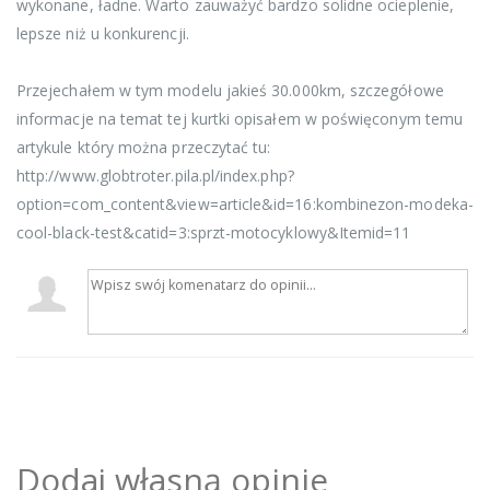
wykonane, ładne. Warto zauważyć bardzo solidne ocieplenie,
lepsze niż u konkurencji.
Przejechałem w tym modelu jakieś 30.000km, szczegółowe
informacje na temat tej kurtki opisałem w poświęconym temu
artykule który można przeczytać tu:
http://www.globtroter.pila.pl/index.php?
option=com_content&view=article&id=16:kombinezon-modeka-
cool-black-test&catid=3:sprzt-motocyklowy&Itemid=11
Dodaj własną opinie